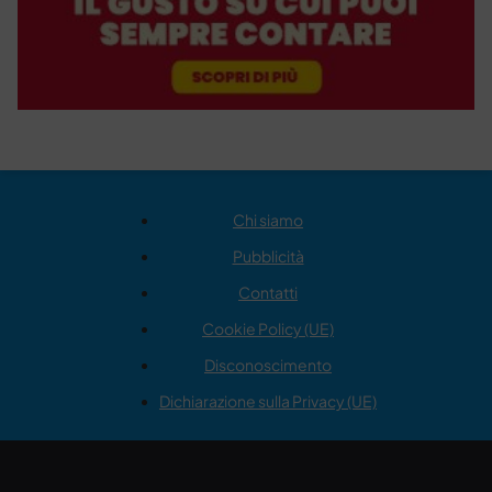
Chi siamo
Pubblicità
Contatti
Cookie Policy (UE)
Disconoscimento
Dichiarazione sulla Privacy (UE)