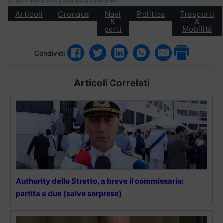
Questo articolo fa parte delle categorie:
Articoli
Cronaca
Navi
Politica
Trasporti
&
&
porti
Mobilità
Condividi
Articoli Correlati
Authority dello Stretto, a breve il commissario:
partita a due (salvo sorprese)