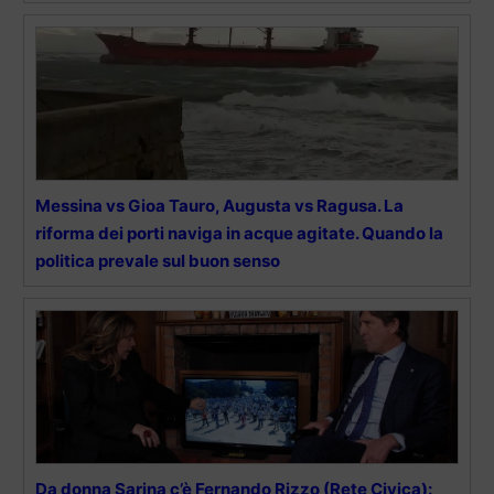
Messina vs Gioa Tauro, Augusta vs Ragusa. La
riforma dei porti naviga in acque agitate. Quando la
politica prevale sul buon senso
Da donna Sarina c’è Fernando Rizzo (Rete Civica):