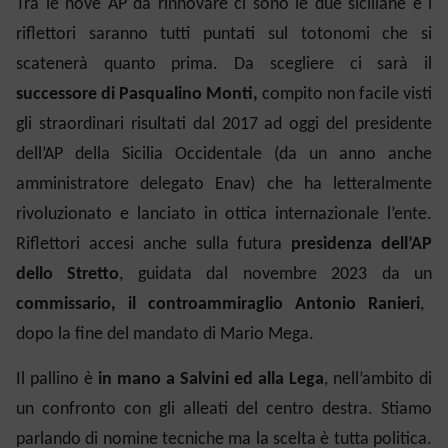
Tra le nove AP da rinnovare ci sono le due siciliane e i
riflettori saranno tutti puntati sul totonomi che si
scatenerà quanto prima. Da scegliere ci sarà il
successore di Pasqualino Monti,
compito non facile visti
gli straordinari risultati
dal 2017 ad oggi
del presidente
dell’AP della Sicilia Occidentale (da un anno anche
amministratore delegato Enav) che ha letteralmente
rivoluzionato e lanciato in ottica internazionale l’ente.
Riflettori accesi anche sulla futura
presidenza dell’AP
dello Stretto
,
guidata dal novembre 2023 da un
commissario, il controammiraglio Antonio Ranieri
,
dopo la fine del mandato di Mario Mega.
Il pallino è
in mano a Salvini ed alla Lega
, nell’ambito di
un confronto con gli alleati del centro destra. Stiamo
parlando di nomine tecniche ma la scelta è tutta politica.