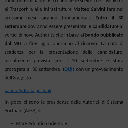
ruolo determinante. Ecco perché le scelte che il Ministro
ai Trasporti e
alle Infrastrutture
Matteo Salvini
farà
n
ei
prossimi mesi saranno fondamentali.
Entro il 30
settembre
dovranno essere presentate le
candidature
ai
vertici di nove Authority che in base al
bando pubblicato
dal MIT
a fine luglio andranno al rinnovo. La data di
scadenza per la presentazione delle candidature,
inizialmente prevista per il 10 settembre è stata
prorogata al 30 settembre (
QUI)
con un provvedimento
dell’8 agosto.
bando Autorità portuali
In gioco ci sono
le presidenze
delle Autorità di Sistema
Portuale (AdSP) di
Mare Adriatico orientale;