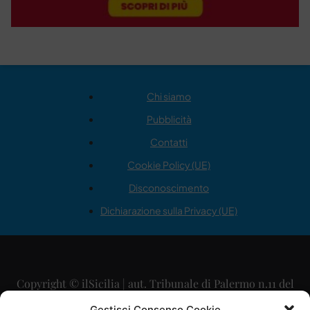
Chi siamo
Pubblicità
Contatti
Cookie Policy (UE)
Disconoscimento
Dichiarazione sulla Privacy (UE)
Copyright © ilSicilia | aut. Tribunale di Palermo n.11 del
29/09/2015
Gestisci Consenso Cookie