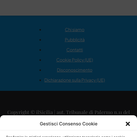
Chi siamo
Pubblicità
Contatti
Cookie Policy (UE)
Disconoscimento
Dichiarazione sulla Privacy (UE)
Copyright © ilSicilia | aut. Tribunale di Palermo n.11 del
29/09/2015
Gestisci Consenso Cookie
Editore: Mercurio Comunicazione Soc. Coop. A.R.L.