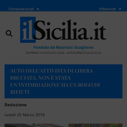
Cronache locali
Il Network
Fondato da Maurizio Scaglione
DOMENICA 9 AGOSTO 2026 - AGGIORNATO ALLE 16:54
AUTO DELL’ATTIVISTA DI LIBERA
BRUCIATA. NON È STATA
UN’INTIMIDAZIONE MA UN ROGO DI
RIFIUTI
Redazione
lunedì 25 Marzo 2019