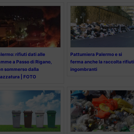
lermo: rifiuti dati alle
Pattumiera Palermo e si
amme a Passo di Rigano,
ferma anche la raccolta rifiut
n sommerso dalla
ingombranti
azzatura | FOTO