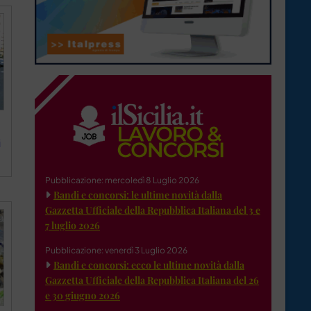
i
Pubblicazione: mercoledì 8 Luglio 2026
Bandi e concorsi: le ultime novità dalla
Gazzetta Ufficiale della Repubblica Italiana del 3 e
7 luglio 2026
Pubblicazione: venerdì 3 Luglio 2026
Bandi e concorsi: ecco le ultime novità dalla
Gazzetta Ufficiale della Repubblica Italiana del 26
e 30 giugno 2026