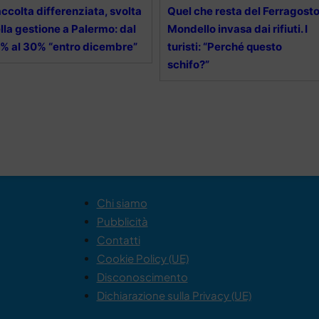
ccolta differenziata, svolta
Quel che resta del Ferragosto
lla gestione a Palermo: dal
Mondello invasa dai rifiuti. I
% al 30% “entro dicembre”
turisti: “Perché questo
schifo?”
Chi siamo
Pubblicità
Contatti
Cookie Policy (UE)
Disconoscimento
Dichiarazione sulla Privacy (UE)