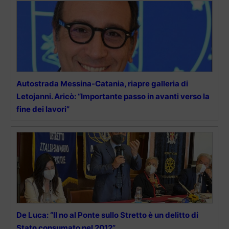
Autostrada Messina-Catania, riapre galleria di
Letojanni. Aricò: “Importante passo in avanti verso la
fine dei lavori”
De Luca: “Il no al Ponte sullo Stretto è un delitto di
Stato consumato nel 2012”