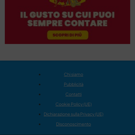
Chi siamo
Pubblicità
Contatti
Cookie Policy (UE)
Dichiarazione sulla Privacy (UE)
Disconoscimento