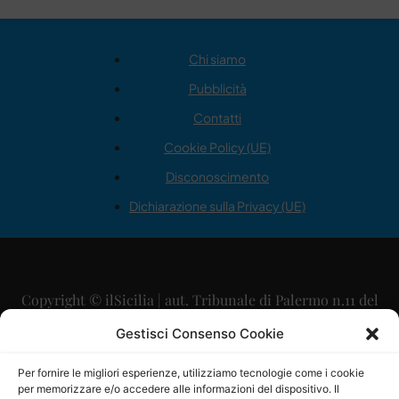
Chi siamo
Pubblicità
Contatti
Cookie Policy (UE)
Disconoscimento
Dichiarazione sulla Privacy (UE)
Copyright © ilSicilia | aut. Tribunale di Palermo n.11 del
29/09/2015
Gestisci Consenso Cookie
Editore: Mercurio Comunicazione Soc. Coop. A.R.L.
Per fornire le migliori esperienze, utilizziamo tecnologie come i cookie
per memorizzare e/o accedere alle informazioni del dispositivo. Il