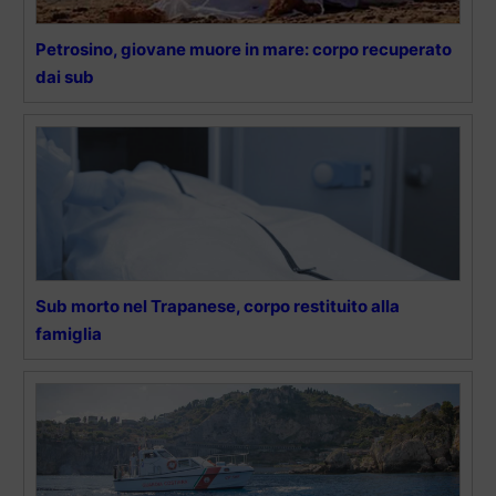
Petrosino, giovane muore in mare: corpo recuperato
dai sub
Sub morto nel Trapanese, corpo restituito alla
famiglia