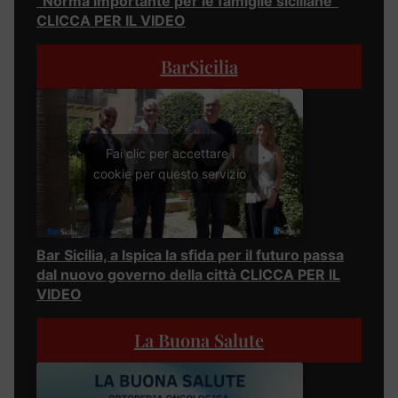
“Norma importante per le famiglie siciliane”
CLICCA PER IL VIDEO
BarSicilia
Fai clic per accettare i
cookie per questo servizio
Bar Sicilia, a Ispica la sfida per il futuro passa
dal nuovo governo della città CLICCA PER IL
VIDEO
La Buona Salute