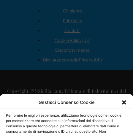
Chi siamo
Pubblicità
Contatti
Cookie Policy (UE)
Disconoscimento
Dichiarazione sulla Privacy (UE)
Copyright © ilSicilia | aut. Tribunale di Palermo n.11 del
29/09/2015
Gestisci Consenso Cookie
Editore: Mercurio Comunicazione Soc. Coop. A.R.L.
Per fornire le migliori esperienze, utilizziamo tecnologie come i cookie
per memorizzare e/o accedere alle informazioni del dispositivo. Il
Direttore Editoriale: Maurizio Scaglione
consenso a queste tecnologie ci permetterà di elaborare dati come il
comportamento di navigazione o ID unici su questo sito. Non