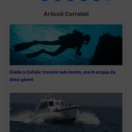
Articoli Correlati
Giallo a Cefalù: trovato sub morto, era in acqua da
dieci giorni