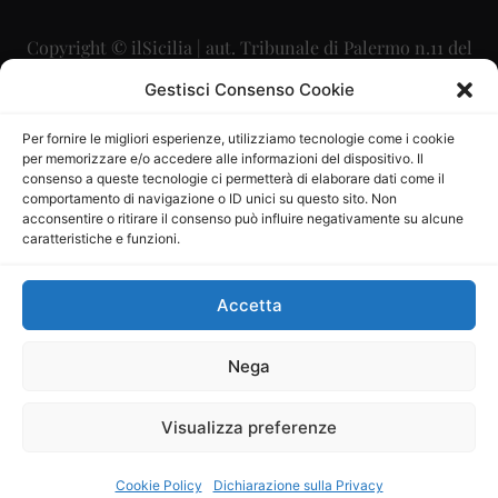
Copyright © ilSicilia | aut. Tribunale di Palermo n.11 del
29/09/2015
Gestisci Consenso Cookie
Editore: Mercurio Comunicazione Soc. Coop. A.R.L.
Per fornire le migliori esperienze, utilizziamo tecnologie come i cookie
per memorizzare e/o accedere alle informazioni del dispositivo. Il
Direttore Editoriale: Maurizio Scaglione
consenso a queste tecnologie ci permetterà di elaborare dati come il
comportamento di navigazione o ID unici su questo sito. Non
Direttore Responsabile: Maria Calabrese
acconsentire o ritirare il consenso può influire negativamente su alcune
caratteristiche e funzioni.
p.zza Sant’Oliva, 9 – 90141 – Palermo – 091335557
P.IVA: 06334930820
Accetta
Mercurio Comunicazione Società Cooperativa a r.l. è
iscritta al Registro degli Operatori di Comunicazione al
Nega
numero 26988
Visualizza preferenze
Sito gestito da
La Digitale srl
–
info@ladigitale.it
Cookie Policy
Dichiarazione sulla Privacy