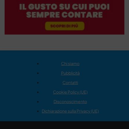
Chi siamo
Pubblicità
Contatti
Cookie Policy (UE)
Disconoscimento
Dichiarazione sulla Privacy (UE)