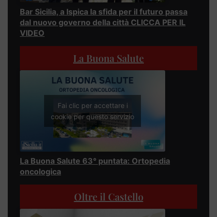
Bar Sicilia, a Ispica la sfida per il futuro passa
dal nuovo governo della città CLICCA PER IL
VIDEO
La Buona Salute
Fai clic per accettare i
cookie per questo servizio
La Buona Salute 63° puntata: Ortopedia
oncologica
Oltre il Castello