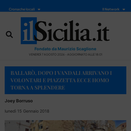
Cronache locali
Il Network
Fondato da Maurizio Scaglione
VENERDÌ 7 AGOSTO 2026 - AGGIORNATO ALLE 18:01
BALLARÒ, DOPO I VANDALI ARRIVANO I
VOLONTARI E PIAZZETTA ECCE HOMO
TORNA A SPLENDERE
Joey Borruso
lunedì 15 Gennaio 2018