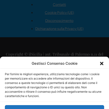
Contatti
Cookie Policy (UE)
Disconoscimento
Dichiarazione sulla Privacy (UE)
Copyright © ilSicilia | aut. Tribunale di Palermo n.11 del
29/09/2015
Gestisci Consenso Cookie
Editore: Mercurio Comunicazione Soc. Coop. A.R.L.
Per fornire le migliori esperienze, utilizziamo tecnologie come i cookie
per memorizzare e/o accedere alle informazioni del dispositivo. Il
Direttore Editoriale: Maurizio Scaglione
consenso a queste tecnologie ci permetterà di elaborare dati come il
comportamento di navigazione o ID unici su questo sito. Non
Direttore Responsabile: Maria Calabrese
acconsentire o ritirare il consenso può influire negativamente su alcune
caratteristiche e funzioni.
p.zza Sant’Oliva, 9 – 90141 – Palermo – 091335557