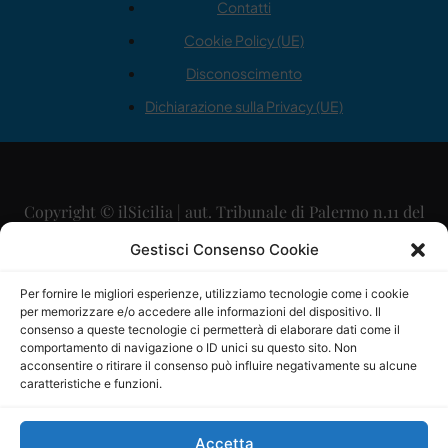
Contatti
Cookie Policy (UE)
Disconoscimento
Dichiarazione sulla Privacy (UE)
Copyright © ilSicilia | aut. Tribunale di Palermo n.11 del
29/09/2015
Gestisci Consenso Cookie
Editore: Mercurio Comunicazione Soc. Coop. A.R.L.
Per fornire le migliori esperienze, utilizziamo tecnologie come i cookie
per memorizzare e/o accedere alle informazioni del dispositivo. Il
Direttore Editoriale: Maurizio Scaglione
consenso a queste tecnologie ci permetterà di elaborare dati come il
comportamento di navigazione o ID unici su questo sito. Non
Direttore Responsabile: Maria Calabrese
acconsentire o ritirare il consenso può influire negativamente su alcune
caratteristiche e funzioni.
p.zza Sant’Oliva, 9 – 90141 – Palermo – 091335557
P.IVA: 06334930820
Accetta