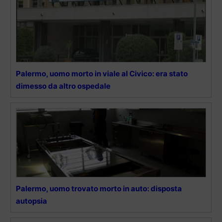
Palermo, uomo morto in viale al Civico: era stato
dimesso da altro ospedale
Palermo, uomo trovato morto in auto: disposta
autopsia