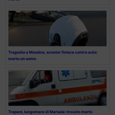
Tragedia a Messina, scooter finisce contro auto:
morto un uomo
Trapani, lungomare di Marsala: trovato morto