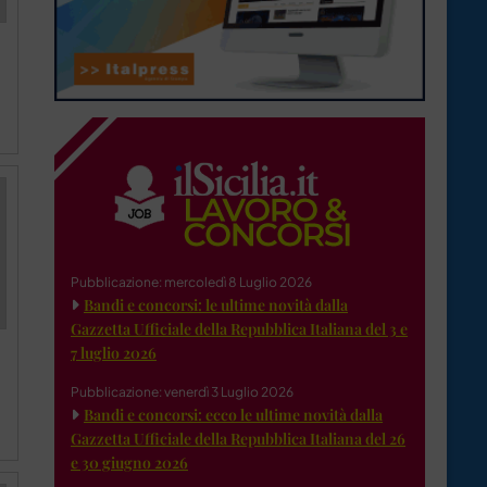
Pubblicazione: mercoledì 8 Luglio 2026
Bandi e concorsi: le ultime novità dalla
Gazzetta Ufficiale della Repubblica Italiana del 3 e
7 luglio 2026
Pubblicazione: venerdì 3 Luglio 2026
Bandi e concorsi: ecco le ultime novità dalla
Gazzetta Ufficiale della Repubblica Italiana del 26
e 30 giugno 2026