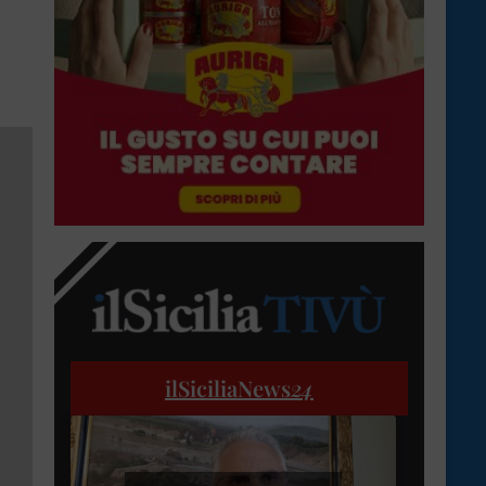
ilSiciliaNews
24