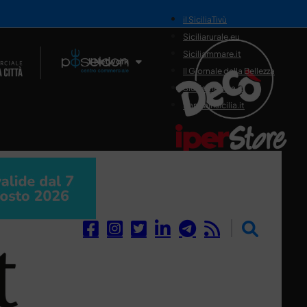
il SiciliaTivù
Siciliarurale.eu
Siciliammare.it
Il Network
Il Giornale della Bellezza
Siciliamedica.it
Sanitainsicilia.it