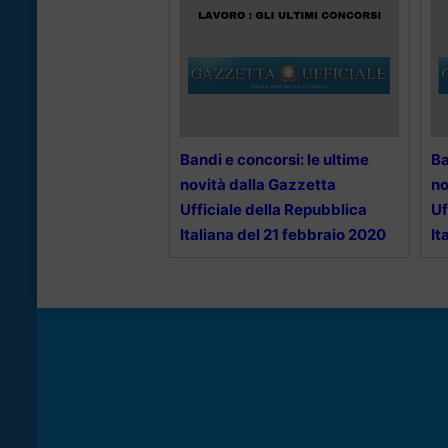
Bandi e concorsi: le ultime
Ba
novità dalla Gazzetta
no
Ufficiale della Repubblica
Uf
Italiana del 21 febbraio 2020
It