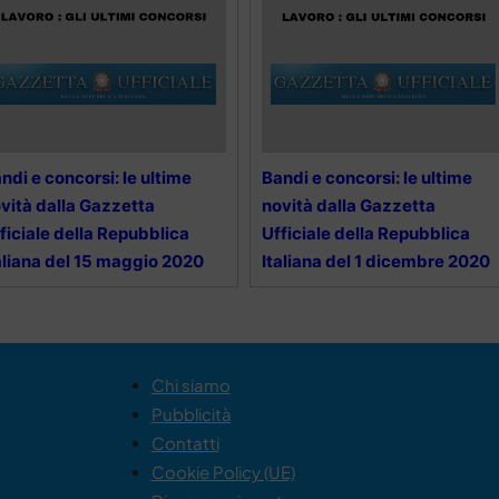
ndi e concorsi: le ultime
Bandi e concorsi: le ultime
vità dalla Gazzetta
novità dalla Gazzetta
ficiale della Repubblica
Ufficiale della Repubblica
aliana del 15 maggio 2020
Italiana del 1 dicembre 2020
Chi siamo
Pubblicità
Contatti
Cookie Policy (UE)