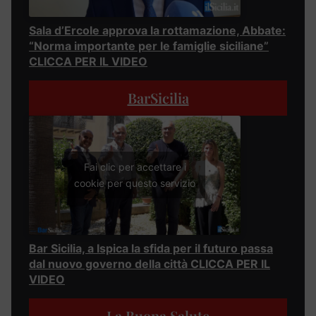
Sala d’Ercole approva la rottamazione, Abbate:
“Norma importante per le famiglie siciliane”
CLICCA PER IL VIDEO
BarSicilia
Fai clic per accettare i
cookie per questo servizio
Bar Sicilia, a Ispica la sfida per il futuro passa
dal nuovo governo della città CLICCA PER IL
VIDEO
La Buona Salute