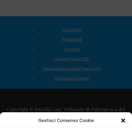
Chi siamo
Pubblicità
Contatti
Cookie Policy (UE)
Dichiarazione sulla Privacy (UE)
Disconoscimento
Copyright © ilSicilia | aut. Tribunale di Palermo n.11 del
29/09/2015
Gestisci Consenso Cookie
Editore: Mercurio Comunicazione Soc. Coop. A.R.L.