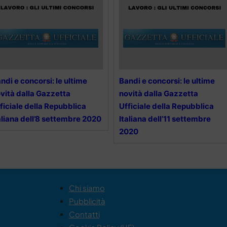
ndi e concorsi: le ultime
Bandi e concorsi: le ultime
vità dalla Gazzetta
novità dalla Gazzetta
ficiale della Repubblica
Ufficiale della Repubblica
aliana dell’8 settembre 2020
Italiana dell’11 settembre
2020
Chi siamo
Pubblicità
Contatti