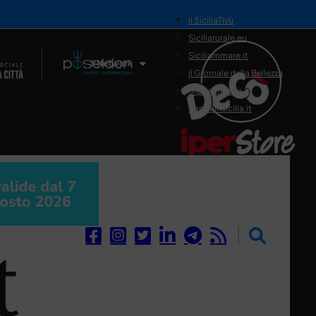
il SiciliaTivù
Siciliarurale.eu
Siciliammare.it
Il Network
Il Giornale della Bellezza
Siciliamedica.it
Sanitainsicilia.it