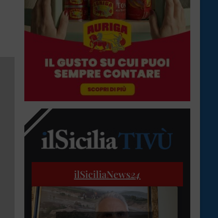
ilSiciliaNews
24