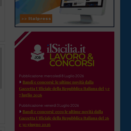
Pubblicazione: mercoledì 8 Luglio 2026
Bandi e concorsi: le ultime novità dalla
Gazzetta Ufficiale della Repubblica Italiana del 3 e
7 luglio 2026
Pubblicazione: venerdì 3 Luglio 2026
Bandi e concorsi: ecco le ultime novità dalla
Gazzetta Ufficiale della Repubblica Italiana del 26
e 30 giugno 2026