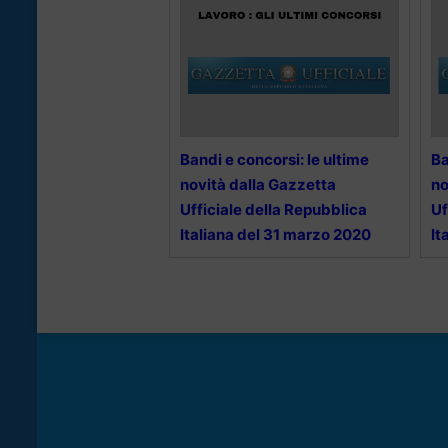
Bandi e concorsi: le ultime
Ba
novità dalla Gazzetta
no
Ufficiale della Repubblica
Uf
Italiana del 31 marzo 2020
It