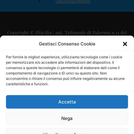
Disconoscimento
Copyright © ilSicilia | aut. Tribunale di Palermo n.11 del
29/09/2015
Gestisci Consenso Cookie
Editore: Mercurio Comunicazione Soc. Coop. A.R.L.
Per fornire le migliori esperienze, utilizziamo tecnologie come i cookie
per memorizzare e/o accedere alle informazioni del dispositivo. Il
Direttore Editoriale: Maurizio Scaglione
consenso a queste tecnologie ci permetterà di elaborare dati come il
comportamento di navigazione o ID unici su questo sito. Non
Direttore Responsabile: Maria Calabrese
acconsentire o ritirare il consenso può influire negativamente su alcune
caratteristiche e funzioni.
p.zza Sant’Oliva, 9 – 90141 – Palermo – 091335557
P.IVA: 06334930820
Accetta
Mercurio Comunicazione Società Cooperativa a r.l. è
iscritta al Registro degli Operatori di Comunicazione al
Nega
numero 26988