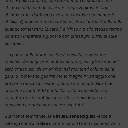
idea di pallacanestro, con una identità di squadra ben
chiara e dà tanta fiducia ai suoi ragazzi giovani. Noi,
chiaramente, dobbiamo avere più lucidità nei momenti
chiave. Questa è tutta esperienza, che ci tornerà utile utile
quando torneranno Lucarelli e Kinsey, e allo stesso tempo
Johnson imparerà a giocare con difese più dure, di stile
europeo
“.
“
La paura delle prime partite è passata, e questo è
positivo. Ad oggi sono molto contento, ma già da domani
sarò critico per gli errori fatti nei momenti chiave della
gara. Si potevano gestire molto meglio il vantaggio che
eravamo riusciti a creare, quando a 3 minuti dalla fine
eravamo avanti di 10 punti. Ma è stata una vittoria di
squadra, ma noi dobbiamo metterci nella testa che
possiamo e dobbiamo vincere con tutti
“.
Sul fronte femminile, la
Virtus Eirene Ragusa
vince a
valanga contro la
Geas
, continuando la striscia positiva in