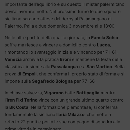
importante dell’equilibrio e su questo il mister palermitano
dovrà lavorare molto. Nel prossimo turno le due squadre
siciliane saranno attese dal derby al Palamangano di
Palermo. Palla a due domenica 3 novembre alle 18:00.
Nelle altre partite della quarta giornata, la
Famila Schio
soffre ma riesce a vincere a domicilio contro
Lucca
,
rimontando lo svantaggio iniziale e vincendo per 71-61.
Venezia
archivia la pratica
Broni
e mantiene la testa della
classifica, insieme alla
Passalacqua
e a
San Martino
. Bella
prova di
Empoli
, che conferma il proprio stato di forma e si
impone sulla
Segafredo Bologna
per 77-66.
In chiave salvezza,
Vigarano
batte
Battipaglia
mentre
l’
Iren Fixi Torino
vince con un grande ultimo quarto contro
la
BK Costa
. Nella formazione piemontese, si conferma
fondamentale la siciliana
Ilaria Milazzo
, che mette a
referto 22 punti e porta le sue compagne di squadra alla
prima vittoria in campionato.