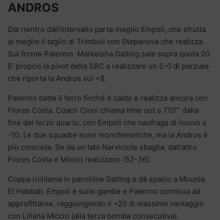
ANDROS
Dal rientro dall’intervallo parte meglio Empoli, che sfrutta
al meglio il taglio di Trimboli con Stepanova che realizza.
Sul fronte Palermo, Markeisha Gatling sale sopra quota 20.
E’ proprio la pivot della SBC a realizzare un 5-0 di parziale
che riporta la Andros sul +8.
Palermo batte il ferro finché è caldo e realizza ancora con
Flores Costa. Coach Cioni chiama time out a 7’07” dalla
fine del terzo quarto, con Empoli che naufraga di nuovo a
-10. Le due squadre sono monotematiche, ma la Andros è
più concreta. Se da un lato Narviciute sbaglia, dall’altro
Flores Costa e Miccio realizzano (52-36).
Coppa richiama in panchina Gatling e dà spazio a Mounia
El Habbab. Empoli è sulle gambe e Palermo continua ad
approfittarne, raggiungendo il +20 di massimo vantaggio
con Liliana Miccio (alla terza bomba consecutiva).