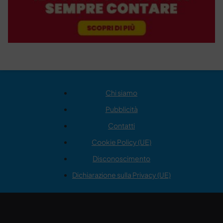
Chi siamo
Pubblicità
Contatti
Cookie Policy (UE)
Disconoscimento
Dichiarazione sulla Privacy (UE)