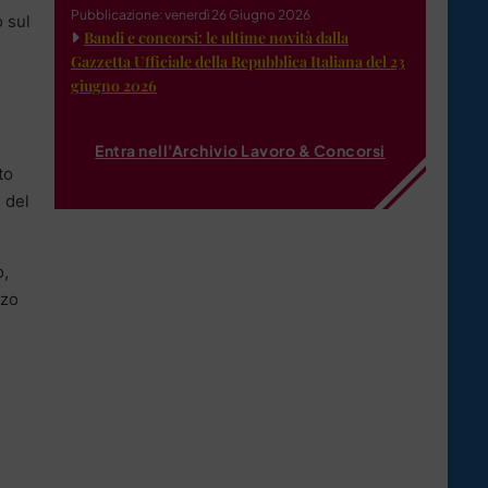
Pubblicazione: venerdì 26 Giugno 2026
o sul
Bandi e concorsi: le ultime novità dalla
Gazzetta Ufficiale della Repubblica Italiana del 23
giugno 2026
Entra nell'Archivio Lavoro & Concorsi
to
 del
o,
lzo