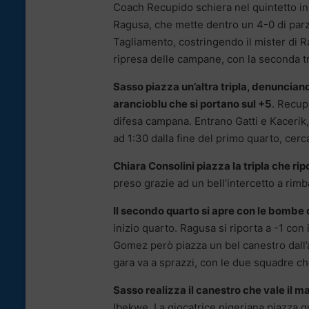
Coach Recupido schiera nel quintetto in
Ragusa, che mette dentro un 4-0 di parzi
Tagliamento, costringendo il mister di Ra
ripresa delle campane, con la seconda tri
Sasso piazza un’altra tripla, denunciand
arancioblu che si portano sul +5
. Recup
difesa campana. Entrano Gatti e Kacerik
ad 1:30 dalla fine del primo quarto, cer
Chiara Consolini piazza la tripla che r
preso grazie ad un bell’intercetto a rimba
Il secondo quarto si apre con le bombe 
inizio quarto. Ragusa si riporta a -1 con
Gomez però piazza un bel canestro dall’
gara va a sprazzi, con le due squadre ch
Sasso realizza il canestro che vale il 
Ibekwe. La giocatrice nigeriana piazza qu