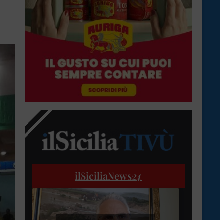
ilSiciliaNews
24