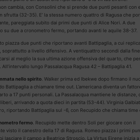
 non cambia, con Consolini che si prende due punti pesanti con 
sfrutta (32-35). E’ la stessa numero quattro di Ragusa che por
nte, pareggiata subito dai primi due punti di Alice Nori. A due
uno su due a cronometro fermo, portando avanti le aquile 38-37.
 piazza due punti che riportano avanti Battipaglia, a cui replic
 soprattutto a livello difensivo. A ventiquattro secondi dalla fine
arsi al meglio la sua ultima azione offensiva del quarto, che pe
. All’intervallo lungo Passalacqua Ragusa 42 – Battipaglia 41.
mmata nello spirito
. Walker prima ed Ibekwe dopo firmano il nu
 Battipaglia a chiamare time out. L’americana diventa un fattor
arto a 17 punti personali. La Passalacqua mantiene le distanze, 
iberi, arrivando a quota dieci in partita (53-44). Virginia Galbiat
ntro, riportando Battipaglia sul -6, con Recupido che chiama time 
ronometro fermo
. Recupido mette dentro Soli per giocare con il
nte visto il canestro della 17 di Ragusa. Romeo piazza i primi pun
poi lasciare il campo a Beatrice Stroscio. La Virtus Eirene inizia a