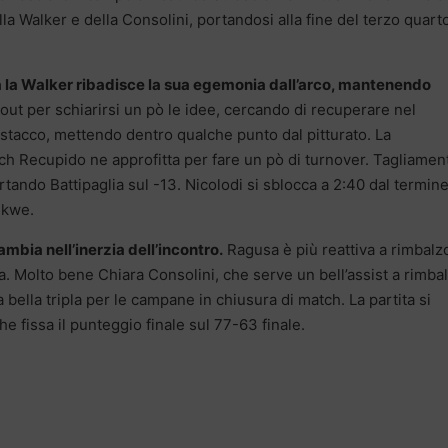
a Walker e della Consolini, portandosi alla fine del terzo quart
 ma la Walker ribadisce la sua egemonia dall’arco, mantenendo
 out per schiarirsi un pò le idee, cercando di recuperare nel
stacco, mettendo dentro qualche punto dal pitturato. La
ch Recupido ne approfitta per fare un pò di turnover. Tagliamen
ortando Battipaglia sul -13. Nicolodi si sblocca a 2:40 dal termine
ekwe.
mbia nell’inerzia dell’incontro.
Ragusa è più reattiva a rimbalz
. Molto bene Chiara Consolini, che serve un bell’assist a rimba
 bella tripla per le campane in chiusura di match. La partita si
he fissa il punteggio finale sul 77-63 finale.