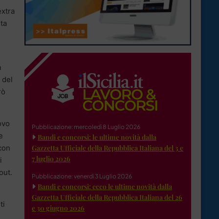
extra
ta
a
 del
rò
ovo
Pubblicazione: mercoledì 8 Luglio 2026
e
Bandi e concorsi: le ultime novità dalla
con
Gazzetta Ufficiale della Repubblica Italiana del 3 e
7 luglio 2026
i
out.
Pubblicazione: venerdì 3 Luglio 2026
Bandi e concorsi: ecco le ultime novità dalla
Gazzetta Ufficiale della Repubblica Italiana del 26
ti
e 30 giugno 2026