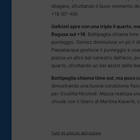
dilagare, sfruttando il buon momento dell
+18 (67-49).
Galbiati apre con una tripla il quarto,
Ragusa sul +18
. Battipaglia chiama time
punteggio. Gomez diminuisce un pò il di
Passalacqua gestisce il punteggio e coa
piazza un altro bel canestro dall’arco, p
quarto, sfruttando un bel assist della Ib
Battipaglia chiama time out, ma poco ca
dimostrando una buona condizione fisica
per Giuditta Nicolodi. Mazza realizza una
chiude con il libero di Martina Kacerik, c
Tutti gli articoli dell'autore