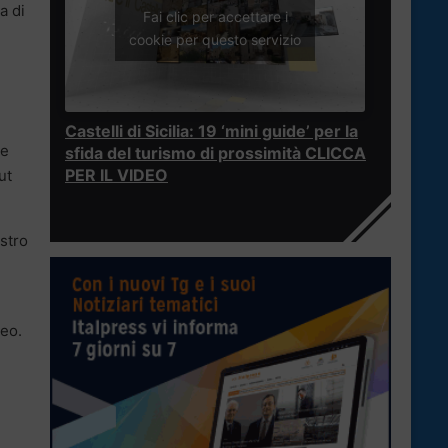
a di
Fai clic per accettare i
cookie per questo servizio
Castelli di Sicilia: 19 ‘mini guide’ per la
le
sfida del turismo di prossimità CLICCA
PER IL VIDEO
ut
stro
meo.