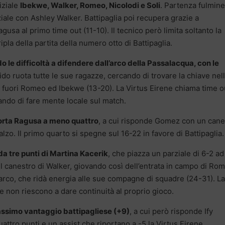
iziale
Ibekwe, Walker, Romeo, Nicolodi e Soli
. Partenza fulmine
ale con Ashley Walker. Battipaglia poi recupera grazie a
gusa al primo time out (11-10). Il tecnico però limita soltanto la
pla della partita della numero otto di Battipaglia.
o le difficoltà a difendere dall’arco della Passalacqua, con le
ido ruota tutte le sue ragazze, cercando di trovare la chiave nel
, fuori Romeo ed Ibekwe (13-20). La Virtus Eirene chiama time o
cando di fare mente locale sul match.
iporta Ragusa a meno quattro
, a cui risponde Gomez con un cane
lzo. Il primo quarto si spegne sul 16-22 in favore di Battipaglia.
da tre punti di Martina Kacerik
, che piazza un parziale di 6-2 ad
 il canestro di Walker, giovando così dell’entrata in campo di Ro
arco, che ridà energia alle sue compagne di squadre (24-31). La
e non riescono a dare continuità al proprio gioco.
massimo vantaggio battipagliese (+9)
, a cui però risponde Ify
attro punti e un assist che riportano a -5 la Virtus Eirene.