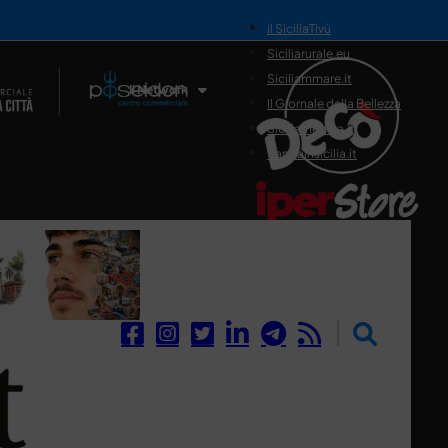
il SiciliaTivù
Siciliarurale.eu
Siciliammare.it
Il Network
Il Giornale della Bellezza
Siciliamedica.it
Sanitainsicilia.it