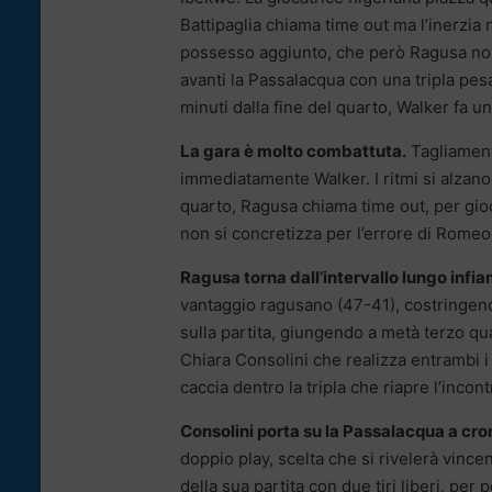
Battipaglia chiama time out ma l’inerzia
possesso aggiunto, che però Ragusa non 
avanti la Passalacqua con una tripla pesa
minuti dalla fine del quarto, Walker fa 
La gara è molto combattuta.
Tagliamento
immediatamente Walker. I ritmi si alzano,
quarto, Ragusa chiama time out, per gioc
non si concretizza per l’errore di Romeo
Ragusa torna dall’intervallo lungo infia
vantaggio ragusano (47-41), costringendo
sulla partita, giungendo a metà terzo qu
Chiara Consolini che realizza entrambi i l
caccia dentro la tripla che riapre l’inco
Consolini porta su la Passalacqua a c
doppio play, scelta che si rivelerà vince
della sua partita con due tiri liberi, per 