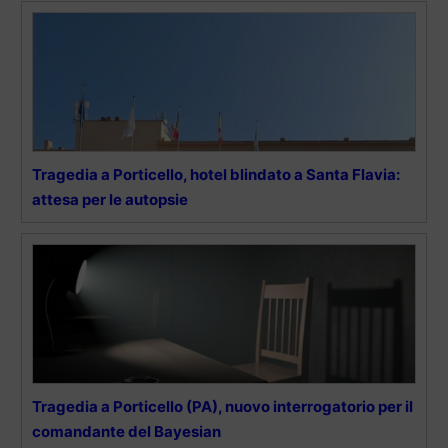
Tragedia a Porticello, hotel blindato a Santa Flavia:
attesa per le autopsie
Tragedia a Porticello (PA), nuovo interrogatorio per il
comandante del Bayesian