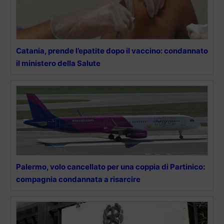
Catania, prende l’epatite dopo il vaccino: condannato
il ministero della Salute
Palermo, volo cancellato per una coppia di Partinico:
compagnia condannata a risarcire