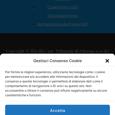
Cookie Policy (UE)
Disconoscimento
Dichiarazione sulla Privacy (UE)
Copyright © ilSicilia | aut. Tribunale di Palermo n.11 del
29/09/2015
Gestisci Consenso Cookie
Editore: Mercurio Comunicazione Soc. Coop. A.R.L.
Per fornire le migliori esperienze, utilizziamo tecnologie come i cookie
per memorizzare e/o accedere alle informazioni del dispositivo. Il
Direttore Editoriale: Maurizio Scaglione
consenso a queste tecnologie ci permetterà di elaborare dati come il
comportamento di navigazione o ID unici su questo sito. Non
Direttore Responsabile: Maria Calabrese
acconsentire o ritirare il consenso può influire negativamente su alcune
caratteristiche e funzioni.
p.zza Sant’Oliva, 9 – 90141 – Palermo – 091335557
P.IVA: 06334930820
Accetta