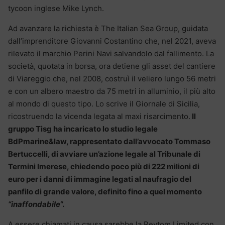
tycoon inglese Mike Lynch.
Ad avanzare la richiesta è The Italian Sea Group, guidata
dall’imprenditore Giovanni Costantino che, nel 2021, aveva
rilevato il marchio Perini Navi salvandolo dal fallimento. La
società, quotata in borsa, ora detiene gli asset del cantiere
di Viareggio che, nel 2008, costruì il veliero lungo 56 metri
e con un albero maestro da 75 metri in alluminio, il più alto
al mondo di questo tipo. Lo scrive il Giornale di Sicilia,
ricostruendo la vicenda legata al maxi risarcimento.
Il
gruppo Tisg ha incaricato lo studio legale
BdPmarine&law, rappresentato dall’avvocato Tommaso
Bertuccelli, di avviare un’azione legale al Tribunale di
Termini Imerese, chiedendo poco più di 222 milioni di
euro per i danni di immagine legati al naufragio del
panfilo di grande valore, definito fino a quel momento
“inaffondabile
“.
A essere chiamati in causa sarebbe la Revtom Limited con