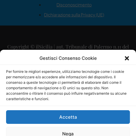
Disconoscimento
Dichiarazione sulla Privacy (UE)
Copyright © ilSicilia | aut. Tribunale di Palermo n.11 del
29/09/2015
Gestisci Consenso Cookie
Editore: Mercurio Comunicazione Soc. Coop. A.R.L.
Per fornire le migliori esperienze, utilizziamo tecnologie come i cookie
per memorizzare e/o accedere alle informazioni del dispositivo. Il
Direttore Editoriale: Maurizio Scaglione
consenso a queste tecnologie ci permetterà di elaborare dati come il
comportamento di navigazione o ID unici su questo sito. Non
Direttore Responsabile: Maria Calabrese
acconsentire o ritirare il consenso può influire negativamente su alcune
caratteristiche e funzioni.
p.zza Sant’Oliva, 9 – 90141 – Palermo – 091335557
P.IVA: 06334930820
Accetta
Mercurio Comunicazione Società Cooperativa a r.l. è
iscritta al Registro degli Operatori di Comunicazione al
Nega