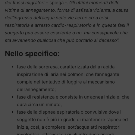
dei flussi migratori
– spiega -.
Gli ultimi momenti delle
vittime di annegamento, forma di asfissia violenta, a causa
dell’ingresso dell’acqua nelle vie aeree crea crisi
respiratoria e arresto cardio-respiratorio e in queste fasi il
soggetto può essere cosciente o no, ma consapevole che
sta avvenendo qualcosa che può portarlo al decesso”.
Nello specifico:
fase della sorpresa,
caratterizzata dalla rapida
inspirazione di
aria nei polmoni che l’annegante
compie nel tentativo di fuggire al meccanismo
dell’annegamento;
fase di resistenza e
consiste in
un’apnea iniziale, che
dura circa un minuto;
fase della dispnea
espiratoria
o
convulsiva dove
il
soggetto non è
più in grado di mantenere l’apnea ed
inizia, così, a compie
re, sott’acqua atti respiratori
involontari, attraverso
i quali introduce grandi