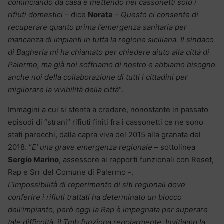
cominciando da casa e mettendo nei cassonetti solo i
rifiuti domestici
– dice
Norata
–
Questo ci consente di
recuperare quanto prima l’emergenza sanitaria per
mancanza di impianti in tutta la regione siciliana. Il sindaco
di Bagheria mi ha chiamato per chiedere aiuto alla città di
Palermo, ma già noi soffriamo di nostro e abbiamo bisogno
anche noi della collaborazione di tutti i cittadini per
migliorare la vivibilità della città
“.
Immagini a cui si stenta a credere, nonostante in passato
episodi di “strani” rifiuti finiti fra i cassonetti ce ne sono
stati parecchi, dalla capra viva del 2015 alla granata del
2018. “
E’ una grave emergenza regionale
– sottolinea
Sergio Marino
, assessore ai rapporti funzionali con Reset,
Rap e Srr del Comune di Palermo -.
L’impossibilità di reperimento di siti regionali dove
conferire i rifiuti trattati ha determinato un blocco
dell’impianto, però oggi la Rap è impegnata per superare
tale difficoltà, il Tmb funziona regolarmente. Invitiamo la