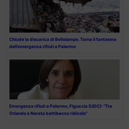
Chiude la discarica di Bellolampo. Torna il fantasma
dell’emergenza rifiuti a Palermo
Emergenza rifiuti a Palermo, Figuccia (UDC): “Tra
Orlando e Norata battibecco ridicolo”