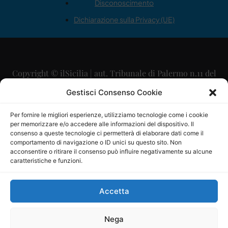
Disconoscimento
Dichiarazione sulla Privacy (UE)
Copyright © ilSicilia | aut. Tribunale di Palermo n.11 del
29/09/2015
Gestisci Consenso Cookie
Editore: Mercurio Comunicazione Soc. Coop. A.R.L.
Per fornire le migliori esperienze, utilizziamo tecnologie come i cookie
per memorizzare e/o accedere alle informazioni del dispositivo. Il
Direttore Editoriale: Maurizio Scaglione
consenso a queste tecnologie ci permetterà di elaborare dati come il
comportamento di navigazione o ID unici su questo sito. Non
Direttore Responsabile: Maria Calabrese
acconsentire o ritirare il consenso può influire negativamente su alcune
caratteristiche e funzioni.
p.zza Sant’Oliva, 9 – 90141 – Palermo – 091335557
P.IVA: 06334930820
Accetta
Mercurio Comunicazione Società Cooperativa a r.l. è
iscritta al Registro degli Operatori di Comunicazione al
Nega