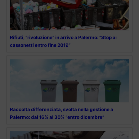
Rifiuti, “rivoluzione” in arrivo a Palermo: “Stop ai
cassonetti entro fine 2019”
Raccolta differenziata, svolta nella gestione a
Palermo: dal 16% al 30% “entro dicembre”