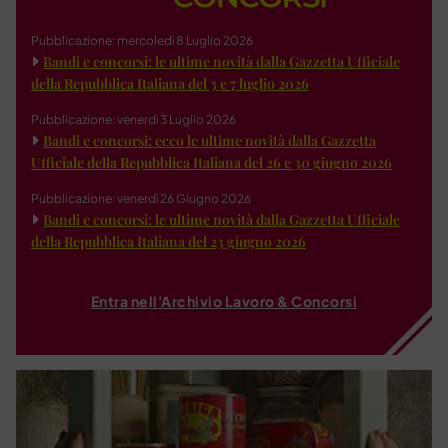
Pubblicazione: mercoledì 8 Luglio 2026
Bandi e concorsi: le ultime novità dalla Gazzetta Ufficiale
della Repubblica Italiana del 3 e 7 luglio 2026
Pubblicazione: venerdì 3 Luglio 2026
Bandi e concorsi: ecco le ultime novità dalla Gazzetta
Ufficiale della Repubblica Italiana del 26 e 30 giugno 2026
Pubblicazione: venerdì 26 Giugno 2026
Bandi e concorsi: le ultime novità dalla Gazzetta Ufficiale
della Repubblica Italiana del 23 giugno 2026
Entra nell'Archivio Lavoro & Concorsi