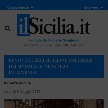
Cronache locali
Il Network
Fondato da Maurizio Scaglione
VENERDÌ 7 AGOSTO 2026 - AGGIORNATO ALLE 13:28
BENI CULTURALI SICILIANI, L’ALLARME
DEI SINDACATI: “MUSUMECI
INTERVENGA”
Roberto Roccia
venerdì 3 Maggio 2019