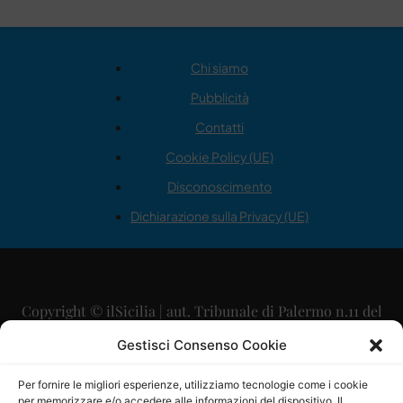
Chi siamo
Pubblicità
Contatti
Cookie Policy (UE)
Disconoscimento
Dichiarazione sulla Privacy (UE)
Copyright © ilSicilia | aut. Tribunale di Palermo n.11 del
29/09/2015
Gestisci Consenso Cookie
Editore: Mercurio Comunicazione Soc. Coop. A.R.L.
Per fornire le migliori esperienze, utilizziamo tecnologie come i cookie
per memorizzare e/o accedere alle informazioni del dispositivo. Il