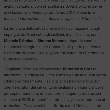
un incasso di 26,08 milioni di euro), ma il personale non ha
avuto liquidate ancora le spettanze dovute proprio per le
prestazioni che hanno garantito nel 2018 le aperture
festive, le turnazione, la tutela e la vigilanza di tutti i siti
“.
La denuncia della situazione di stallo sui pagamenti agli
impiegati dei Beni culturali siciliani, in particolare, sono
Michele D’Amico
e
Simone Romano
, rispettivamente
responsabili regionali del Cobas-Codir per le politiche dei
Beni culturali e del Cu.Pa.S/Codir (Custodi del Patrimonio
Culturale Siciliano).
“Vogliamo ricordare all’Assessore
Bernadette Grasso
–
affermano i sindacalisti -, che è intervenuta in questi giorni
citando erroneamente il solo ”piano straordinario 2018”,
che i lavoratori dei siti culturali siciliani non hanno ancora
percepito nemmeno un euro per le seguenti prestazioni
relative al 2018: indennità di tutela e vigilanza; indennità di
turnazione fissa o variabile, riferita a tutti i festivi e a tutte