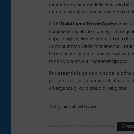
momento a costante della vita: perché n
c’è gioia per sé se non si crea gioia anche
Il XIV
Dalai Lama Tenzin Gyatso
è profo
compassione, altruismo e ogni altra qual
appartenga esclusivamente ad una dottrin
Sono piuttosto valori fondamentali, radi
hanno solo bisogno di essere coltivati c
la non violenza e il rispetto reciproco.
Pur essendo la guida di una delle princip
percorso verso l’autentica felicità le cu
divergenza di opinione o di religione.
Tutti gli articoli dell'autore
Cron
Questo articolo fa parte delle categorie: