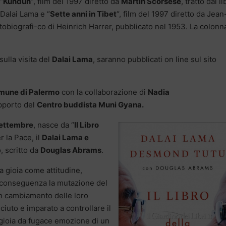
“
Kundun
“, film del 1997 diretto da
Martin Scorsese
, tratto dal l
 Dalai Lama e “
Sette anni in Tibet
“, film del 1997 diretto da Jean
autobiografi-co di Heinrich Harrer, pubblicato nel 1953. La colonn
sulla visita del
Dalai Lama
, saranno pubblicati on line sul sito
mune di Palermo
con la collaborazione di
Nadia
upporto del
Centro buddista Muni Gyana.
settembre
, nasce da “
Il Libro
r la Pace, il
Dalai Lama e
, scritto da
Douglas Abrams
.
a gioia come attitudine,
conseguenza la mutazione del
un cambiamento delle loro
iuto e imparato a controllare il
 gioia da fugace emozione di un