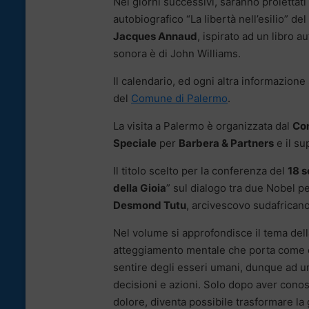
Nei giorni successivi, saranno proiettati 
autobiografico “La libertà nell’esilio” del
Jacques Annaud
, ispirato ad un libro 
sonora è di John Williams.
Il calendario, ed ogni altra informazione 
del
Comune di Palermo
.
La visita a Palermo è organizzata dal
Co
Speciale
per
Barbera & Partners
e il s
Il titolo scelto per la conferenza del
18 
della Gioia
” sul dialogo tra due Nobel pe
Desmond Tutu
, arcivescovo sudafricano
Nel volume si approfondisce il tema dell
atteggiamento mentale che porta come 
sentire degli esseri umani, dunque ad 
decisioni e azioni. Solo dopo aver conosc
dolore, diventa possibile trasformare la