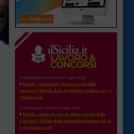
Pubblicazione: mercoledì 8 Luglio 2026
Bandi e concorsi: le ultime novità dalla
Gazzetta Ufficiale della Repubblica Italiana del 3 e
7 luglio 2026
Pubblicazione: venerdì 3 Luglio 2026
Bandi e concorsi: ecco le ultime novità dalla
Gazzetta Ufficiale della Repubblica Italiana del 26
e 30 giugno 2026