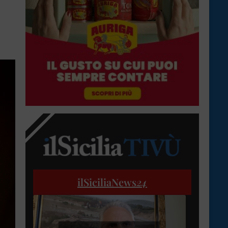
ilSiciliaNews
24