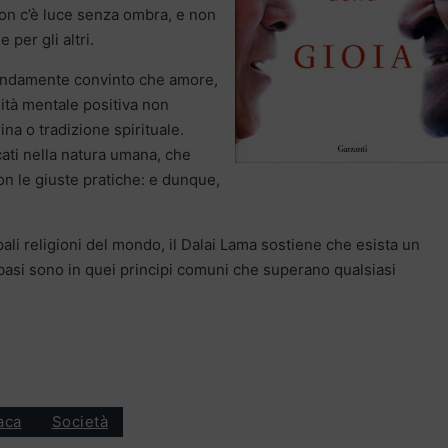
on c’è luce senza ombra, e non
 per gli altri.
ndamente convinto che amore,
ità mentale positiva non
a o tradizione spirituale.
cati nella natura umana, che
on le giuste pratiche: e dunque,
ali religioni del mondo, il Dalai Lama sostiene che esista un
i basi sono in quei principi comuni che superano qualsiasi
aca
Società