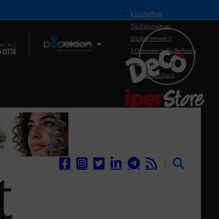
il SiciliaTivù
Siciliarurale.eu
Siciliammare.it
Il Network
Il Giornale della Bellezza
Siciliamedica.it
Sanitainsicilia.it