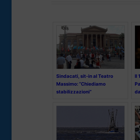
Sindacati, sit-in al Teatro
Il
Massimo: “Chiediamo
Pa
stabilizzazioni”
da