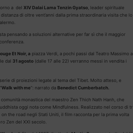
itorno a del
XIV Dalai Lama Tenzin Gyatso
, leader spirituale
a distanza di oltre vent’anni dalla prima straordinaria visita che lo
Palermo.
ne sta pensando a soluzioni alternative per far sì che il maggior
 conferenza.
ouge Et Noir, a
piazza Verdi, a pochi passi dal Teatro Massimo 
le dal
31 agosto
(dalle 17 alle 22) verranno messi in vendita i
rie di proiezioni legate al tema del Tibet. Molto atteso, e
 “
Walk with me
“: narrato da
Benedict Cumberbatch.
la comunità monastica del maestro Zen Thich Nath Hanh, che
buddhista oggi nota come Mindfulness. Realizzato nel corso di t
n the road negli Stati Uniti, il film racconta per la prima volta
ero Zen del XXI secolo.