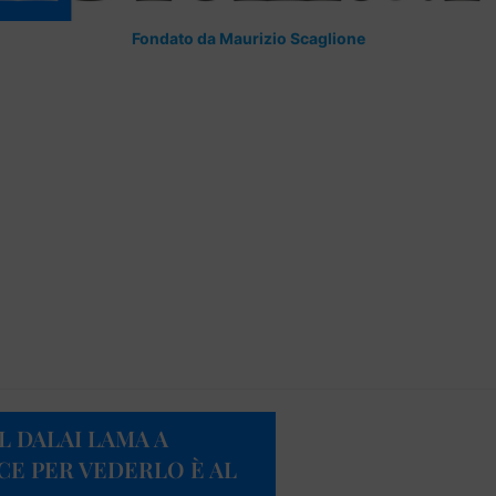
Fondato da Maurizio Scaglione
L DALAI LAMA A
CE PER VEDERLO È AL