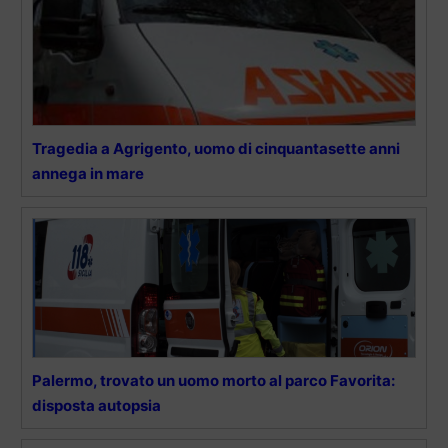
Tragedia a Agrigento, uomo di cinquantasette anni
annega in mare
Palermo, trovato un uomo morto al parco Favorita:
disposta autopsia