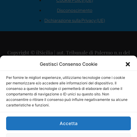
Cookie Policy (UE)
Disconoscimento
Dichiarazione sulla Privacy (UE)
Copyright © ilSicilia | aut. Tribunale di Palermo n.11 del
29/09/2015
Gestisci Consenso Cookie
Editore: Mercurio Comunicazione Soc. Coop. A.R.L.
Per fornire le migliori esperienze, utilizziamo tecnologie come i cookie
per memorizzare e/o accedere alle informazioni del dispositivo. Il
Direttore Editoriale: Maurizio Scaglione
consenso a queste tecnologie ci permetterà di elaborare dati come il
comportamento di navigazione o ID unici su questo sito. Non
Direttore Responsabile: Maria Calabrese
acconsentire o ritirare il consenso può influire negativamente su alcune
caratteristiche e funzioni.
p.zza Sant’Oliva, 9 – 90141 – Palermo – 091335557
P.IVA: 06334930820
Accetta
Mercurio Comunicazione Società Cooperativa a r.l. è