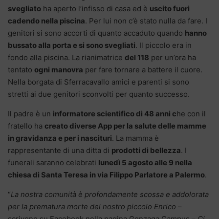
svegliato
ha aperto l’infisso di casa ed è
uscito fuori
cadendo nella piscina
. Per lui non c’è stato nulla da fare. I
genitori si sono accorti di quanto accaduto quando
hanno
bussato alla porta e si sono svegliati
. Il piccolo era in
fondo alla piscina. La rianimatrice
del 118
per un’ora ha
tentato
ogni manovra
per fare tornare a battere il cuore.
Nella borgata di Sferracavallo amici e parenti si sono
stretti ai due genitori sconvolti per quanto successo.
Il padre è un
informatore scientifico di 48 anni c
he con il
fratello ha
creato diverse App per la salute delle mamme
in gravidanza e per i nascituri
. La mamma è
rappresentante di una ditta di
prodotti di bellezza
. I
funerali saranno celebrati
lunedì 5 agosto alle 9 nella
chiesa di Santa Teresa in via Filippo Parlatore a Palermo
.
“
La nostra comunità è profondamente scossa e addolorata
per la prematura morte del nostro piccolo Enrico
–
scrivono su Facebook nella pagina Gonzaga Campus –
Ci