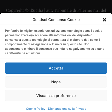
Copyright © ilSicilia | aut. Tribunale di Palermo n.11 del
29/09/2015
Gestisci Consenso Cookie
Editore: Mercurio Comunicazione Soc. Coop. A.R.L.
Per fornire le migliori esperienze, utilizziamo tecnologie come i cookie
per memorizzare e/o accedere alle informazioni del dispositivo. Il
Direttore Editoriale: Maurizio Scaglione
consenso a queste tecnologie ci permetterà di elaborare dati come il
comportamento di navigazione o ID unici su questo sito. Non
Direttore Responsabile: Maria Calabrese
acconsentire o ritirare il consenso può influire negativamente su alcune
caratteristiche e funzioni.
p.zza Sant’Oliva, 9 – 90141 – Palermo – 091335557
P.IVA: 06334930820
Accetta
Mercurio Comunicazione Società Cooperativa a r.l. è
iscritta al Registro degli Operatori di Comunicazione al
Nega
numero 26988
Visualizza preferenze
Sito gestito da
La Digitale srl
–
info@ladigitale.it
Cookie Policy
Dichiarazione sulla Privacy