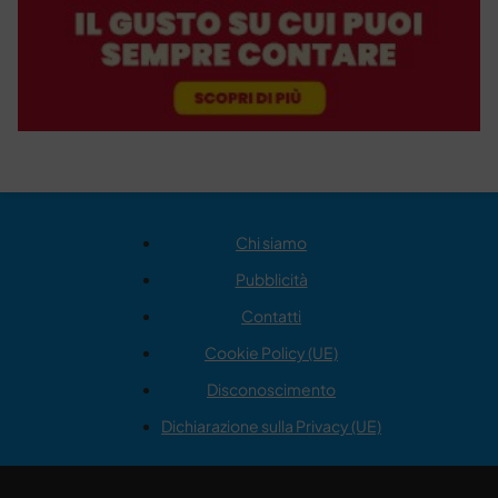
Chi siamo
Pubblicità
Contatti
Cookie Policy (UE)
Disconoscimento
Dichiarazione sulla Privacy (UE)