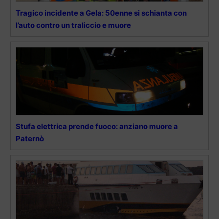
Tragico incidente a Gela: 50enne si schianta con
l’auto contro un traliccio e muore
Stufa elettrica prende fuoco: anziano muore a
Paternò