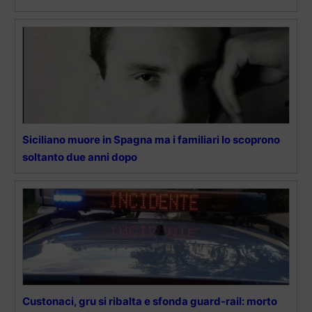
Siciliano muore in Spagna ma i familiari lo scoprono
soltanto due anni dopo
Custonaci, gru si ribalta e sfonda guard-rail: morto