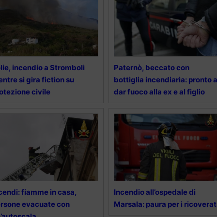
lie, incendio a Stromboli
Paternò, beccato con
ntre si gira fiction su
bottiglia incendiaria: pronto 
otezione civile
dar fuoco alla ex e al figlio
cendi: fiamme in casa,
Incendio all’ospedale di
rsone evacuate con
Marsala: paura per i ricoverat
’autoscala