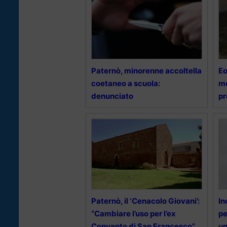
Paternò, minorenne accoltella
Eo
coetaneo a scuola:
me
denunciato
pr
Paternò, il ‘Cenacolo Giovani’:
In
“Cambiare l’uso per l’ex
pe
Convento di San Francesco”
un