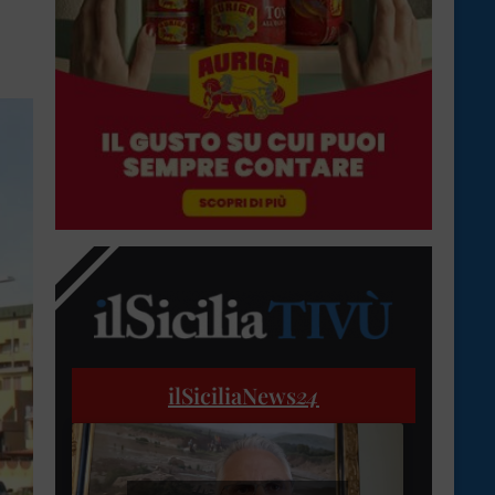
ilSiciliaNews
24