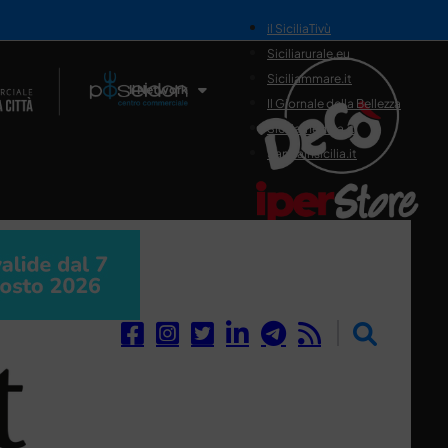
il SiciliaTivù
Siciliarurale.eu
Siciliammare.it
Il Network
Il Giornale della Bellezza
Siciliamedica.it
Sanitainsicilia.it