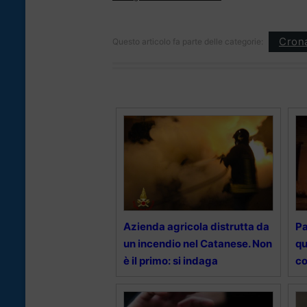
Cron
Questo articolo fa parte delle categorie:
Azienda agricola distrutta da
Pa
un incendio nel Catanese. Non
qu
è il primo: si indaga
c