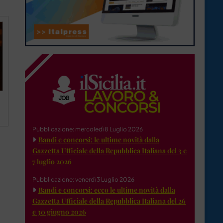
Pubblicazione: mercoledì 8 Luglio 2026
Bandi e concorsi: le ultime novità dalla
Gazzetta Ufficiale della Repubblica Italiana del 3 e
7 luglio 2026
Pubblicazione: venerdì 3 Luglio 2026
Bandi e concorsi: ecco le ultime novità dalla
Gazzetta Ufficiale della Repubblica Italiana del 26
e 30 giugno 2026