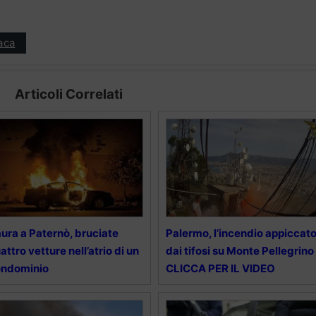
aca
Articoli Correlati
ura a Paternò, bruciate
Palermo, l’incendio appiccat
attro vetture nell’atrio di un
dai tifosi su Monte Pellegrino
ondominio
CLICCA PER IL VIDEO