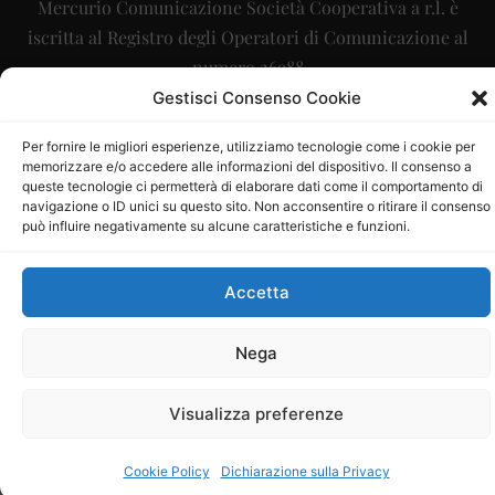
Mercurio Comunicazione Società Cooperativa a r.l. è
iscritta al Registro degli Operatori di Comunicazione al
numero 26988
Gestisci Consenso Cookie
Sito gestito da
La Digitale srl
–
info@ladigitale.it
Per fornire le migliori esperienze, utilizziamo tecnologie come i cookie per
memorizzare e/o accedere alle informazioni del dispositivo. Il consenso a
queste tecnologie ci permetterà di elaborare dati come il comportamento di
navigazione o ID unici su questo sito. Non acconsentire o ritirare il consenso
può influire negativamente su alcune caratteristiche e funzioni.
Accetta
Nega
Visualizza preferenze
Cookie Policy
Dichiarazione sulla Privacy