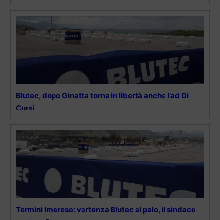
Blutec, dopo Ginatta torna in libertà anche l’ad Di
Cursi
Termini Imerese: vertenza Blutec al palo, il sindaco