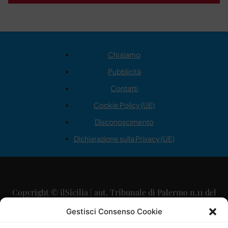
Chi siamo
Pubblicità
Contatti
Cookie Policy (UE)
Disconoscimento
Dichiarazione sulla Privacy (UE)
Copyright © ilSicilia | aut. Tribunale di Palermo n.11 del
29/09/2015
Gestisci Consenso Cookie
Editore: Mercurio Comunicazione Soc. Coop. A.R.L.