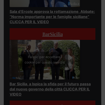
Sala d’Ercole approva la rottamazione, Abbate:
“Norma importante per le famiglie siciliane”
CLICCA PER IL VIDEO
BarSicilia
Fai clic per accettare i
cookie per questo servizio
Bar Sicilia, a Ispica la sfida per il futuro passa
dal nuovo governo della città CLICCA PER IL
VIDEO