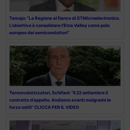
Tamajo: “La Regione al fianco di STMicroelectronics.
L’obiettivo è consolidare l’Etna Valley come polo
europeo dei semiconduttori”
Termovalorizzatori, Schifani: “Il 22 settembre il
contratto d’appalto. Andiamo avanti malgrado le
forze ostili” CLICCA PER IL VIDEO