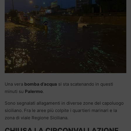
Una vera
bomba d’acqua
si sta scatenando in questi
minuti su
Palermo
.
Sono segnalati allagamenti in diverse zone del capoluogo
siciliano. Fra le aree più colpite i quartieri marinari e la
zona di viale Regione Siciliana.
CHIUSA LA CIRCONVALLAZIONE