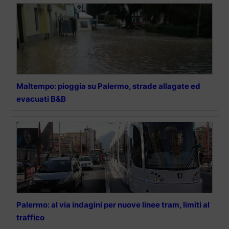
Maltempo: pioggia su Palermo, strade allagate ed
evacuati B&B
Palermo: al via indagini per nuove linee tram, limiti al
traffico