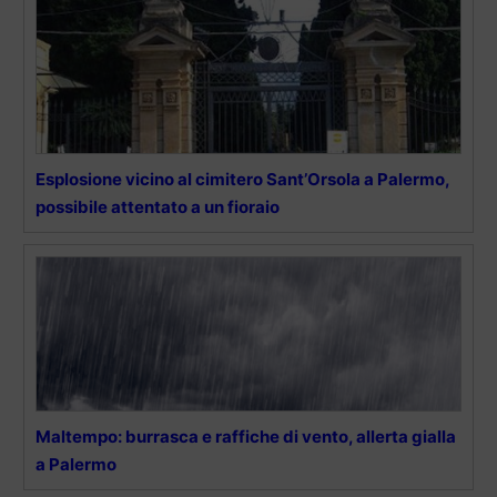
Esplosione vicino al cimitero Sant’Orsola a Palermo,
possibile attentato a un fioraio
Maltempo: burrasca e raffiche di vento, allerta gialla
a Palermo