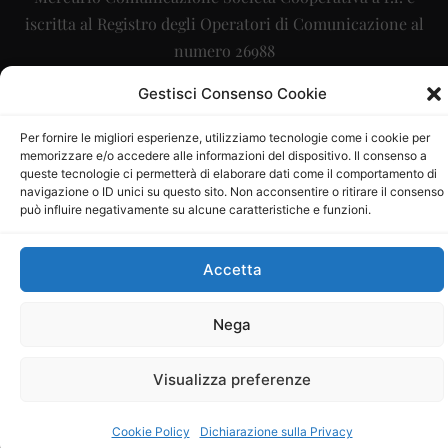
iscritta al Registro degli Operatori di Comunicazione al
numero 26988
Sito gestito da
La Digitale srl
–
info@ladigitale.it
Gestisci Consenso Cookie
Per fornire le migliori esperienze, utilizziamo tecnologie come i cookie per
memorizzare e/o accedere alle informazioni del dispositivo. Il consenso a
queste tecnologie ci permetterà di elaborare dati come il comportamento di
navigazione o ID unici su questo sito. Non acconsentire o ritirare il consenso
può influire negativamente su alcune caratteristiche e funzioni.
Accetta
Nega
Visualizza preferenze
Cookie Policy
Dichiarazione sulla Privacy