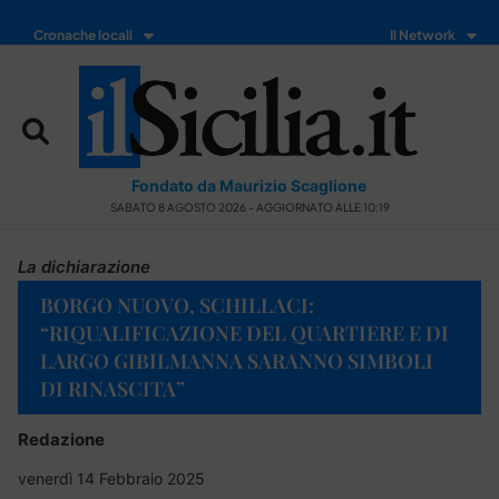
Cronache locali
Il Network
Fondato da Maurizio Scaglione
SABATO 8 AGOSTO 2026 - AGGIORNATO ALLE 10:19
La dichiarazione
BORGO NUOVO, SCHILLACI:
“RIQUALIFICAZIONE DEL QUARTIERE E DI
LARGO GIBILMANNA SARANNO SIMBOLI
DI RINASCITA”
Redazione
venerdì 14 Febbraio 2025