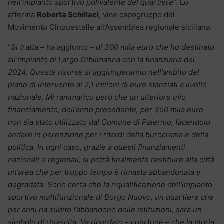
nell’impianto sportivo polivalente del quartiere
“. Lo
afferma
Roberta Schillaci
, vice capogruppo del
Movimento Cinquestelle all’Assemblea regionale siciliana.
“
Si tratta
– ha aggiunto –
di 300 mila euro che ho destinato
all’impianto di Largo Gibilmanna con la finanziaria del
2024. Queste risorse si aggiungeranno nell’ambito del
piano di intervento ai 2,1 milioni di euro stanziati a livello
nazionale. Mi rammarico però che un ulteriore mio
finanziamento, dell’anno precedente, per 350 mila euro
non sia stato utilizzato dal Comune di Palermo, facendolo
andare in perenzione per i ritardi della burocrazia e della
politica. In ogni caso, grazie a questi finanziamenti
nazionali e regionali, si potrà finalmente restituire alla città
un’area che per troppo tempo è rimasta abbandonata e
degradata. Sono certa che la riqualificazione dell’impianto
sportivo multifunzionale di Borgo Nuovo, un quartiere che
per anni ha subito l’abbandono delle istituzioni, sarà un
simbolo di rinascita. Va ricordato
– conclude –
che la storia