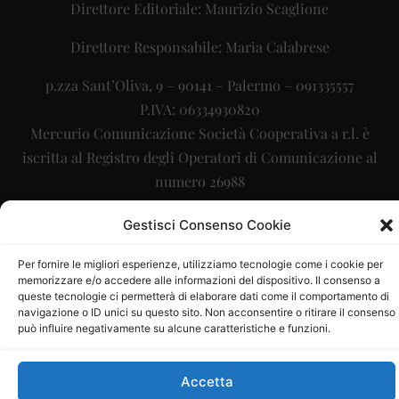
Direttore Editoriale: Maurizio Scaglione
Direttore Responsabile: Maria Calabrese
p.zza Sant’Oliva, 9 – 90141 – Palermo – 091335557
P.IVA: 06334930820
Mercurio Comunicazione Società Cooperativa a r.l. è
iscritta al Registro degli Operatori di Comunicazione al
numero 26988
Sito gestito da
La Digitale srl
–
info@ladigitale.it
Gestisci Consenso Cookie
Per fornire le migliori esperienze, utilizziamo tecnologie come i cookie per
memorizzare e/o accedere alle informazioni del dispositivo. Il consenso a
queste tecnologie ci permetterà di elaborare dati come il comportamento di
navigazione o ID unici su questo sito. Non acconsentire o ritirare il consenso
può influire negativamente su alcune caratteristiche e funzioni.
Accetta