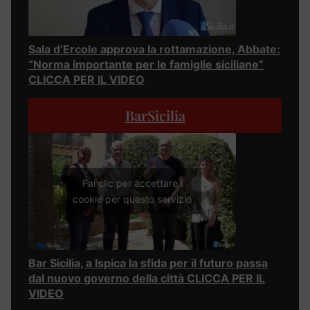
Sala d’Ercole approva la rottamazione, Abbate:
“Norma importante per le famiglie siciliane”
CLICCA PER IL VIDEO
BarSicilia
Fai clic per accettare i
cookie per questo servizio
Bar Sicilia, a Ispica la sfida per il futuro passa
dal nuovo governo della città CLICCA PER IL
VIDEO