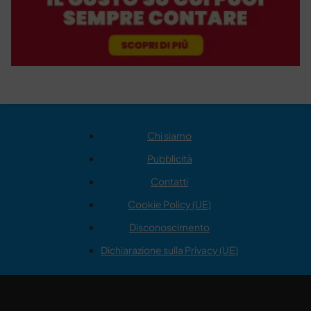
Chi siamo
Pubblicità
Contatti
Cookie Policy (UE)
Disconoscimento
Dichiarazione sulla Privacy (UE)