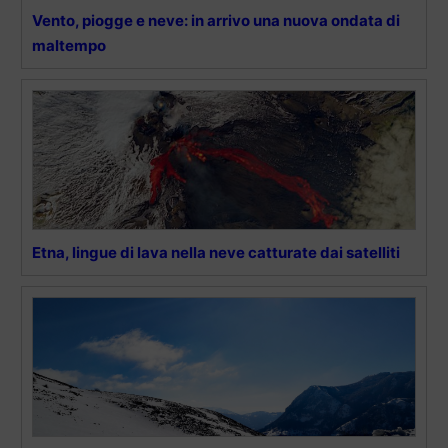
Vento, piogge e neve: in arrivo una nuova ondata di
maltempo
Etna, lingue di lava nella neve catturate dai satelliti