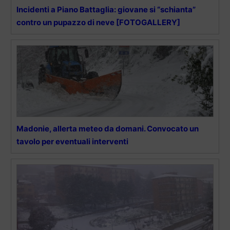
Incidenti a Piano Battaglia: giovane si “schianta”
contro un pupazzo di neve [FOTOGALLERY]
Madonie, allerta meteo da domani. Convocato un
tavolo per eventuali interventi