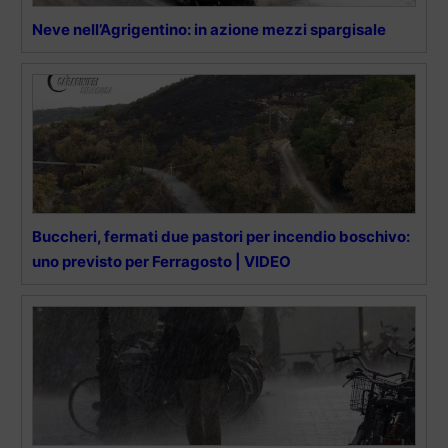
Neve nell’Agrigentino: in azione mezzi spargisale
Buccheri, fermati due pastori per incendio boschivo:
uno previsto per Ferragosto | VIDEO