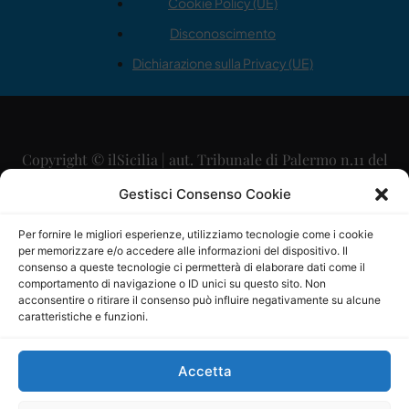
Cookie Policy (UE)
Disconoscimento
Dichiarazione sulla Privacy (UE)
Copyright © ilSicilia | aut. Tribunale di Palermo n.11 del
29/09/2015
Gestisci Consenso Cookie
Editore: Mercurio Comunicazione Soc. Coop. A.R.L.
Per fornire le migliori esperienze, utilizziamo tecnologie come i cookie
per memorizzare e/o accedere alle informazioni del dispositivo. Il
Direttore Editoriale: Maurizio Scaglione
consenso a queste tecnologie ci permetterà di elaborare dati come il
comportamento di navigazione o ID unici su questo sito. Non
Direttore Responsabile: Maria Calabrese
acconsentire o ritirare il consenso può influire negativamente su alcune
caratteristiche e funzioni.
p.zza Sant’Oliva, 9 – 90141 – Palermo – 091335557
P.IVA: 06334930820
Accetta
Mercurio Comunicazione Società Cooperativa a r.l. è