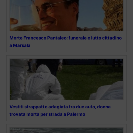
Morte Francesco Pantaleo: funerale e lutto cittadino
a Marsala
Vestiti strappati e adagiata tra due auto, donna
trovata morta per strada a Palermo