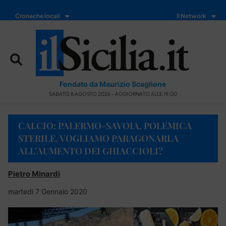
Cronache locali
Il Network
Fondato da Maurizio Scaglione
SABATO 8 AGOSTO 2026 - AGGIORNATO ALLE 19:00
CALCIO: PALERMO-SAVOIA, POLEMICA
STERILE. VOGLIAMO PARAGONARLA
ALL’AUMENTO DEI GHIACCIOLI?
Pietro Minardi
martedì 7 Gennaio 2020