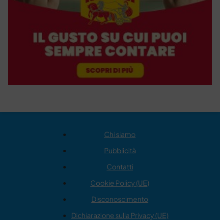
Chi siamo
Pubblicità
Contatti
Cookie Policy (UE)
Disconoscimento
Dichiarazione sulla Privacy (UE)