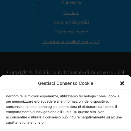
Pubblicità
Contatti
Cookie Policy (UE)
Disconoscimento
Dichiarazione sulla Privacy (UE)
Copyright © ilSicilia | aut. Tribunale di Palermo n.11 del
29/09/2015
Gestisci Consenso Cookie
Editore: Mercurio Comunicazione Soc. Coop. A.R.L.
Per fornire le migliori esperienze, utilizziamo tecnologie come i cookie
per memorizzare e/o accedere alle informazioni del dispositivo. Il
Direttore Editoriale: Maurizio Scaglione
consenso a queste tecnologie ci permetterà di elaborare dati come il
comportamento di navigazione o ID unici su questo sito. Non
Direttore Responsabile: Maria Calabrese
acconsentire o ritirare il consenso può influire negativamente su alcune
caratteristiche e funzioni.
p.zza Sant’Oliva, 9 – 90141 – Palermo – 091335557