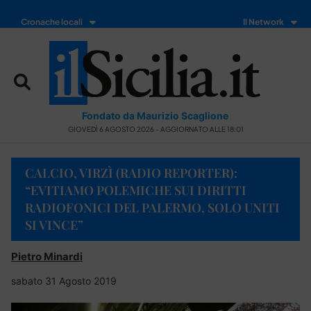
Cronache locali
Il Network
Fondato da Maurizio Scaglione
GIOVEDÌ 6 AGOSTO 2026 - AGGIORNATO ALLE 18:01
CALCIO, VIRZÌ (RADIO REPORTER):
“EVITIAMO POLEMICHE SUI DIRITTI
RADIOFONICI DEL PALERMO, SOLO UNITI
SI VINCE”
Pietro Minardi
sabato 31 Agosto 2019