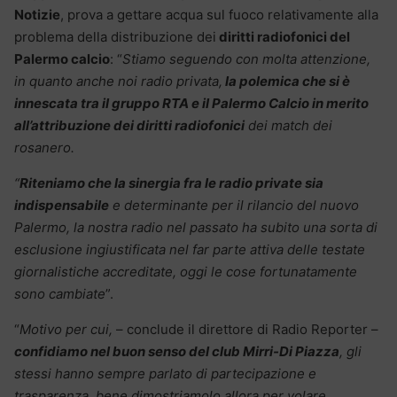
Notizie
, prova a gettare acqua sul fuoco relativamente alla
problema della distribuzione dei
diritti radiofonici del
Palermo calcio
: “
Stiamo seguendo con molta attenzione,
in quanto anche noi radio privata,
la polemica che si è
innescata tra il gruppo RTA e il Palermo Calcio in merito
all’attribuzione dei diritti radiofonici
dei match dei
rosanero.
“
Riteniamo che la sinergia fra le radio private sia
indispensabile
e determinante per il rilancio del nuovo
Palermo, la nostra radio nel passato ha subito una sorta di
esclusione ingiustificata nel far parte attiva delle testate
giornalistiche accreditate, oggi le cose fortunatamente
sono cambiate
”.
“
Motivo per cui,
– conclude il direttore di Radio Reporter –
confidiamo nel buon senso del club Mirri-Di Piazza
, gli
stessi hanno sempre parlato di partecipazione e
trasparenza, bene dimostriamolo allora per volare