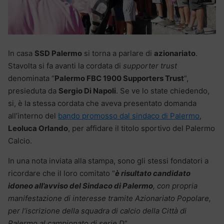
In casa
SSD Palermo
si torna a parlare di
azionariato
.
Stavolta si fa avanti la cordata di
supporter trust
denominata “
Palermo FBC 1900 Supporters Trust
“,
presieduta da
Sergio Di Napoli
. Se ve lo state chiedendo,
si, è la stessa cordata che aveva presentato domanda
all’interno del
bando promosso dal sindaco di Palermo
,
Leoluca Orlando
, per affidare il titolo sportivo del Palermo
Calcio.
In una nota inviata alla stampa, sono gli stessi fondatori a
ricordare che il loro comitato “
è risultato candidato
idoneo all’avviso del Sindaco di Palermo
, con propria
manifestazione di interesse tramite Azionariato Popolare,
per l’iscrizione della squadra di calcio della Città di
Palermo al campionato di serie D
“.