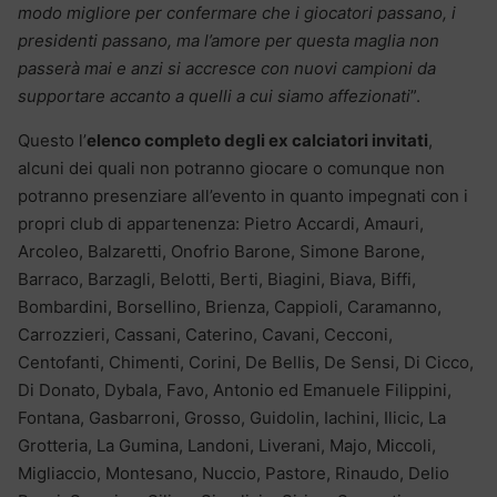
modo migliore per confermare che i giocatori passano, i
presidenti passano, ma l’amore per questa maglia non
passerà mai e anzi si accresce con nuovi campioni da
supportare accanto a quelli a cui siamo affezionati
”.
Questo l’
elenco completo degli ex calciatori invitati
,
alcuni dei quali non potranno giocare o comunque non
potranno presenziare all’evento in quanto impegnati con i
propri club di appartenenza: Pietro Accardi, Amauri,
Arcoleo, Balzaretti, Onofrio Barone, Simone Barone,
Barraco, Barzagli, Belotti, Berti, Biagini, Biava, Biffi,
Bombardini, Borsellino, Brienza, Cappioli, Caramanno,
Carrozzieri, Cassani, Caterino, Cavani, Cecconi,
Centofanti, Chimenti, Corini, De Bellis, De Sensi, Di Cicco,
Di Donato, Dybala, Favo, Antonio ed Emanuele Filippini,
Fontana, Gasbarroni, Grosso, Guidolin, Iachini, Ilicic, La
Grotteria, La Gumina, Landoni, Liverani, Majo, Miccoli,
Migliaccio, Montesano, Nuccio, Pastore, Rinaudo, Delio