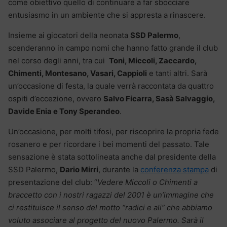
come obiettivo quello di continuare a far sbocciare
entusiasmo in un ambiente che si appresta a rinascere.
Insieme ai giocatori della neonata
SSD Palermo
,
scenderanno in campo nomi che hanno fatto grande il club
nel corso degli anni, tra cui
Toni, Miccoli, Zaccardo,
Chimenti, Montesano, Vasari, Cappioli
e tanti altri. Sarà
un’occasione di festa, la quale verrà raccontata da quattro
ospiti d’eccezione, ovvero
Salvo Ficarra, Sasà Salvaggio,
Davide Enia e Tony Sperandeo
.
Un’occasione, per molti tifosi, per riscoprire la propria fede
rosanero e per ricordare i bei momenti del passato. Tale
sensazione è stata sottolineata anche dal presidente della
SSD Palermo,
Dario Mirri
, durante la
conferenza stampa
di
presentazione del club: “
Vedere Miccoli o Chimenti a
braccetto con i nostri ragazzi del 2001 è un’immagine che
ci restituisce il senso del motto “radici e ali” che abbiamo
voluto associare al progetto del nuovo Palermo. Sarà il