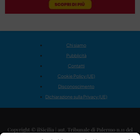
Chi siamo
Pubblicità
Contatti
Cookie Policy (UE)
Disconoscimento
Dichiarazione sulla Privacy (UE)
Copyright © ilSicilia | aut. Tribunale di Palermo n.11 del
29/09/2015