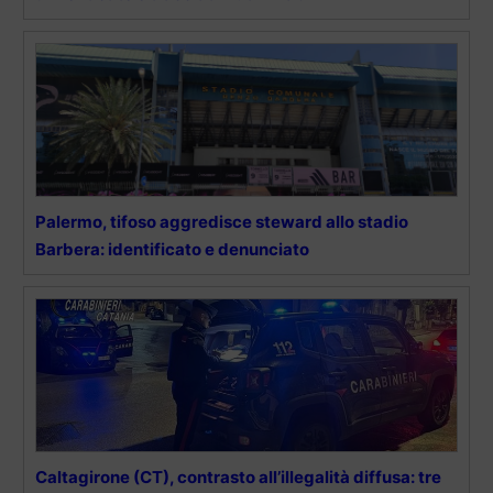
Palermo, tifoso aggredisce steward allo stadio
Barbera: identificato e denunciato
Caltagirone (CT), contrasto all’illegalità diffusa: tre