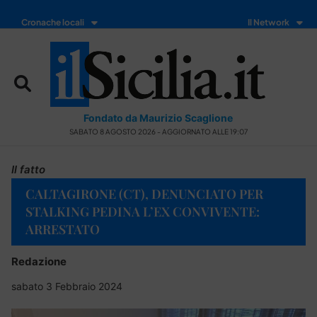
Cronache locali
Il Network
Fondato da Maurizio Scaglione
SABATO 8 AGOSTO 2026 - AGGIORNATO ALLE 19:07
Il fatto
CALTAGIRONE (CT), DENUNCIATO PER
STALKING PEDINA L’EX CONVIVENTE:
ARRESTATO
Redazione
sabato 3 Febbraio 2024