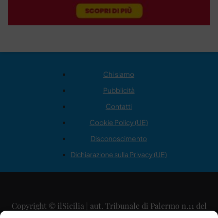
Chi siamo
Pubblicità
Contatti
Cookie Policy (UE)
Disconoscimento
Dichiarazione sulla Privacy (UE)
Copyright © ilSicilia | aut. Tribunale di Palermo n.11 del