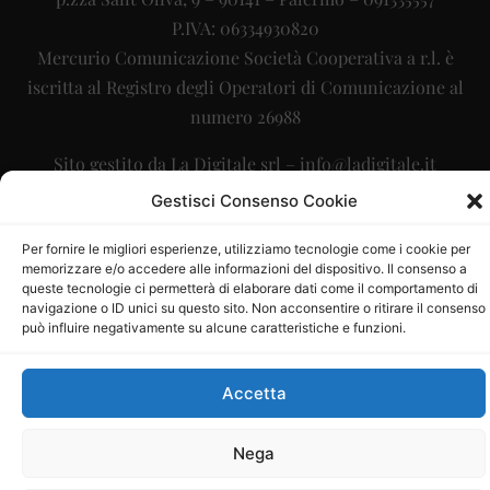
P.IVA: 06334930820
Mercurio Comunicazione Società Cooperativa a r.l. è
iscritta al Registro degli Operatori di Comunicazione al
numero 26988
Sito gestito da
La Digitale srl
–
info@ladigitale.it
Gestisci Consenso Cookie
Per fornire le migliori esperienze, utilizziamo tecnologie come i cookie per
memorizzare e/o accedere alle informazioni del dispositivo. Il consenso a
queste tecnologie ci permetterà di elaborare dati come il comportamento di
navigazione o ID unici su questo sito. Non acconsentire o ritirare il consenso
può influire negativamente su alcune caratteristiche e funzioni.
Accetta
Nega