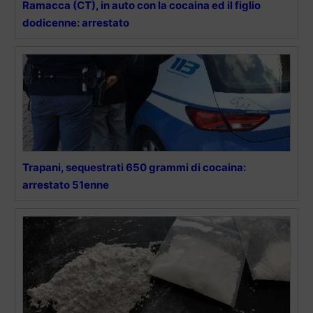
Ramacca (CT), in auto con la cocaina ed il figlio
dodicenne: arrestato
Trapani, sequestrati 650 grammi di cocaina:
arrestato 51enne