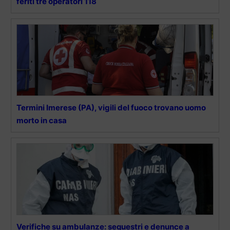
feriti tre operatori 118
Termini Imerese (PA), vigili del fuoco trovano uomo
morto in casa
Verifiche su ambulanze: sequestri e denunce a