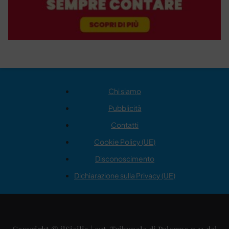
Chi siamo
Pubblicità
Contatti
Cookie Policy (UE)
Disconoscimento
Dichiarazione sulla Privacy (UE)