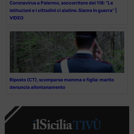
Coronavirus a Palermo, soccorritore del 118: “Le
istituzioni e i cittadini ci aiutino. Siamo in guerra” |
VIDEO
Riposto (CT), scomparse mamma e figlia: marito
denuncia allontanamento