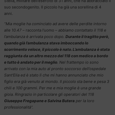
Stella, militare dell’esercito di 31 anni, che ha abbracciato il
suo secondogenito. Il piccolo ha già una sorellina di 4
anni.
“Mia moglie ha cominciato ad avere delle perdite intorno
alle 10.47
– racconta l’uomo –
abbiamo contattato il 118 e
l’ambulanza è arrivata poco dopo.
Durante il tragitto però,
quando già l’ambulanza stava imboccando lo
scorrimento veloce, il piccolo è nato. L’ambulanza è stata
raggiunta da un altro mezzo del 118 con medico a bordo
e tutto è andato per il meglio
. Nel frattempo io sono
arrivato con la mia auto al pronto soccorso dell’ospedale
Sant’Elia ed è stato lì che mi hanno annunciato che mio
figlio era già venuto al mondo. Il piccolo sta bene e pesa 3
chili e 100 grammi. Per me e mia moglie è una grande
gioia. Ringrazio in particolare gli operatori del 118
Giuseppe Fregapane e Salvina Butera
per la loro
professionalità”.