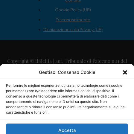
Cookie Policy (UE)
Disconoscimento
Dichiarazione sulla Privacy (UE)
Copyright © ilSicilia | aut. Tribunale di Palermo n.11 del
29/09/2015
Gestisci Consenso Cookie
Editore: Mercurio Comunicazione Soc. Coop. A.R.L.
Per fornire le migliori esperienze, utilizziamo tecnologie come i cookie
per memorizzare e/o accedere alle informazioni del dispositivo. Il
Direttore Editoriale: Maurizio Scaglione
consenso a queste tecnologie ci permetterà di elaborare dati come il
comportamento di navigazione o ID unici su questo sito. Non
Direttore Responsabile: Maria Calabrese
acconsentire o ritirare il consenso può influire negativamente su alcune
caratteristiche e funzioni.
p.zza Sant’Oliva, 9 – 90141 – Palermo – 091335557
P.IVA: 06334930820
Accetta