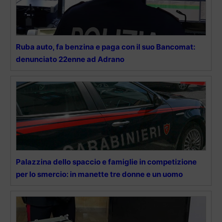
Ruba auto, fa benzina e paga con il suo Bancomat:
denunciato 22enne ad Adrano
Palazzina dello spaccio e famiglie in competizione
per lo smercio: in manette tre donne e un uomo