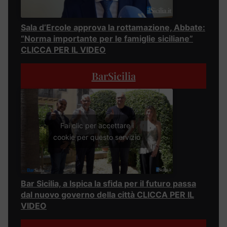
Sala d’Ercole approva la rottamazione, Abbate:
“Norma importante per le famiglie siciliane”
CLICCA PER IL VIDEO
BarSicilia
Fai clic per accettare i
cookie per questo servizio
Bar Sicilia, a Ispica la sfida per il futuro passa
dal nuovo governo della città CLICCA PER IL
VIDEO