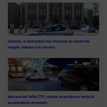
Catania, ai domiciliari ma minaccia di morte l’ex
moglie: adesso è in carcere
Mazara del Vallo (TP), rapina un anziano e tenta di
accoltellarlo: arrestato