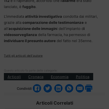
112
e il rapinatore, accortosi che
l’allarme
era stato
lanciato, è
fuggito
.
L’immediata
attività investigativa
condotta dai militari,
grazie alla
comparazione delle testimonianze
e
all’
acquisizione delle immagin
i dell’impianto d
i
videosorveglianza
della farmacia, ha permesso di
individuare il presunto autore
del fatto nel 35enne.
Tutti gli articoli dell'autore
Questo articolo fa parte delle categorie:
Articoli
Cronaca
Economia
Politica
Condividi
Articoli Correlati