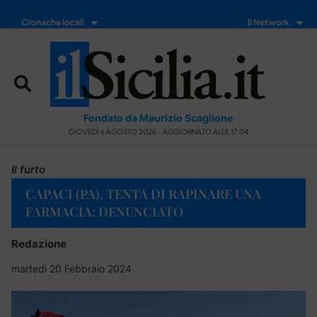
Cronache locali
Il Network
Fondato da Maurizio Scaglione
GIOVEDÌ 6 AGOSTO 2026 - AGGIORNATO ALLE 17:04
Il furto
CAPACI (PA), TENTA DI RAPINARE UNA
FARMACIA: DENUNCIATO
Redazione
martedì 20 Febbraio 2024