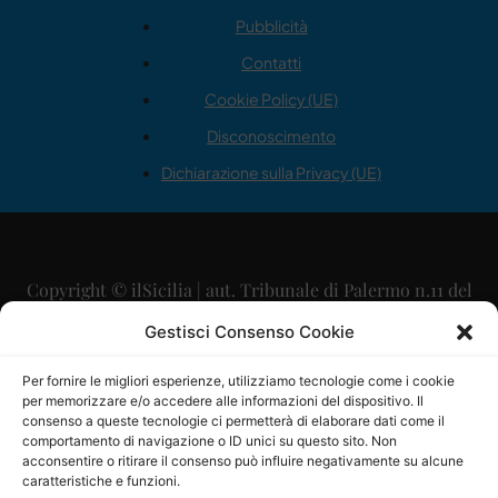
Pubblicità
Contatti
Cookie Policy (UE)
Disconoscimento
Dichiarazione sulla Privacy (UE)
Copyright © ilSicilia | aut. Tribunale di Palermo n.11 del
29/09/2015
Gestisci Consenso Cookie
Editore: Mercurio Comunicazione Soc. Coop. A.R.L.
Per fornire le migliori esperienze, utilizziamo tecnologie come i cookie
per memorizzare e/o accedere alle informazioni del dispositivo. Il
Direttore Editoriale: Maurizio Scaglione
consenso a queste tecnologie ci permetterà di elaborare dati come il
comportamento di navigazione o ID unici su questo sito. Non
Direttore Responsabile: Maria Calabrese
acconsentire o ritirare il consenso può influire negativamente su alcune
caratteristiche e funzioni.