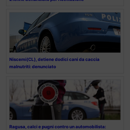
Niscemi(CL), detiene dodici cani da caccia
malnutriti: denunciato
Ragusa, calci e pugni contro un automobilista: