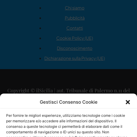
Chi siamo
Pubblicità
Contatti
Cookie Policy (UE)
Disconoscimento
Dichiarazione sulla Privacy (UE)
Copyright © ilSicilia | aut. Tribunale di Palermo n.11 del
29/09/2015
Gestisci Consenso Cookie
Editore: Mercurio Comunicazione Soc. Coop. A.R.L.
Per fornire le migliori esperienze, utilizziamo tecnologie come i cookie
per memorizzare e/o accedere alle informazioni del dispositivo. Il
Direttore Editoriale: Maurizio Scaglione
consenso a queste tecnologie ci permetterà di elaborare dati come il
comportamento di navigazione o ID unici su questo sito. Non