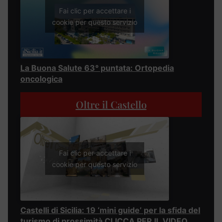
Fai clic per accettare i
cookie per questo servizio
La Buona Salute 63° puntata: Ortopedia
oncologica
Oltre il Castello
Fai clic per accettare i
cookie per questo servizio
Castelli di Sicilia: 19 ‘mini guide’ per la sfida del
turismo di prossimità CLICCA PER IL VIDEO