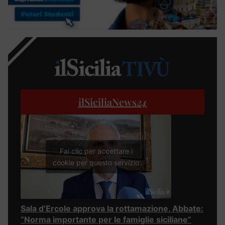
ilSiciliaNews
24
Fai clic per accettare i
cookie per questo servizio
Sala d’Ercole approva la rottamazione, Abbate:
“Norma importante per le famiglie siciliane”