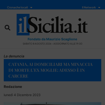
Cronache locali
Il Network
Fondato da Maurizio Scaglione
SABATO 8 AGOSTO 2026 - AGGIORNATO ALLE 19:00
La denuncia
CATANIA, AI DOMICILIARI MA MINACCIA
DI MORTE L’EX MOGLIE: ADESSO È IN
CARCERE
Redazione
lunedì 4 Dicembre 2023