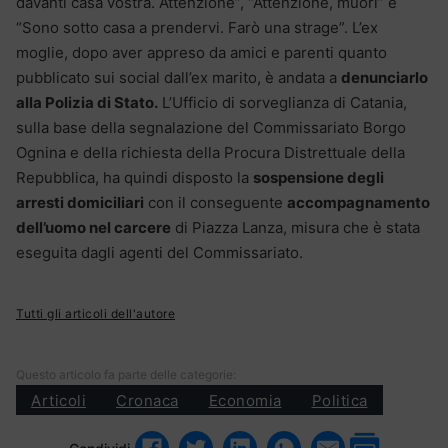
davanti casa vostra. Attenzione”, “Attenzione, muori” e
“Sono sotto casa a prendervi. Farò una strage”. L’ex
moglie, dopo aver appreso da amici e parenti quanto
pubblicato sui social dall’ex marito, è andata a
denunciarlo
alla Polizia di Stato.
L’Ufficio di sorveglianza di Catania,
sulla base della segnalazione del Commissariato Borgo
Ognina e della richiesta della Procura Distrettuale della
Repubblica, ha quindi disposto la
sospensione degli
arresti domiciliari
con il conseguente
accompagnamento
dell’uomo nel carcere
di Piazza Lanza, misura che è stata
eseguita dagli agenti del Commissariato.
Tutti gli articoli dell'autore
Questo articolo fa parte delle categorie:
Articoli
Cronaca
Economia
Politica