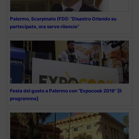
Palermo, Scarpinato (FDI): “Disastro Orlando su
partecipate, ora serve rilancio”
Festa del gusto a Palermo con “Expocook 2019” [Il
programma]