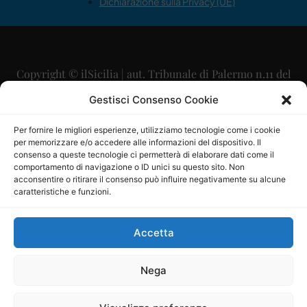
Dichiarazione sulla Privacy (UE)
Copyright © ilSicilia | aut. Tribunale di Palermo n.11 del
29/09/2015
Gestisci Consenso Cookie
Editore: Mercurio Comunicazione Soc. Coop. A.R.L.
Per fornire le migliori esperienze, utilizziamo tecnologie come i cookie
per memorizzare e/o accedere alle informazioni del dispositivo. Il
Direttore Editoriale: Maurizio Scaglione
consenso a queste tecnologie ci permetterà di elaborare dati come il
comportamento di navigazione o ID unici su questo sito. Non
Direttore Responsabile: Maria Calabrese
acconsentire o ritirare il consenso può influire negativamente su alcune
caratteristiche e funzioni.
p.zza Sant’Oliva, 9 – 90141 – Palermo – 091335557
P.IVA: 06334930820
Accetta
Mercurio Comunicazione Società Cooperativa a r.l. è
iscritta al Registro degli Operatori di Comunicazione al
Nega
numero 26988