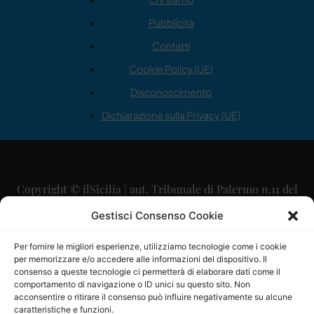
Pubblicità
Contatti
Cookie Policy (UE)
Disconoscimento
Dichiarazione sulla Privacy (UE)
Copyright © ilSicilia | aut. Tribunale di Palermo n.11 del
29/09/2015
Gestisci Consenso Cookie
Editore: Mercurio Comunicazione Soc. Coop. A.R.L.
Per fornire le migliori esperienze, utilizziamo tecnologie come i cookie
per memorizzare e/o accedere alle informazioni del dispositivo. Il
Direttore Editoriale: Maurizio Scaglione
consenso a queste tecnologie ci permetterà di elaborare dati come il
comportamento di navigazione o ID unici su questo sito. Non
Direttore Responsabile: Maria Calabrese
acconsentire o ritirare il consenso può influire negativamente su alcune
caratteristiche e funzioni.