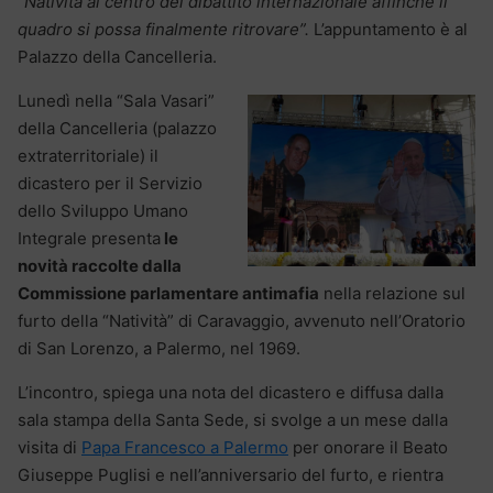
“Natività al centro del dibattito internazionale affinché il
quadro si possa finalmente ritrovare”.
L’appuntamento è al
Palazzo della Cancelleria.
Lunedì nella “Sala Vasari”
della Cancelleria (palazzo
extraterritoriale) il
dicastero per il Servizio
dello Sviluppo Umano
Integrale presenta
le
novità raccolte dalla
Commissione parlamentare antimafia
nella relazione sul
furto della “Natività” di Caravaggio, avvenuto nell’Oratorio
di San Lorenzo, a Palermo, nel 1969.
L’incontro, spiega una nota del dicastero e diffusa dalla
sala stampa della Santa Sede, si svolge a un mese dalla
visita di
Papa Francesco a Palermo
per onorare il Beato
Giuseppe Puglisi e nell’anniversario del furto, e rientra