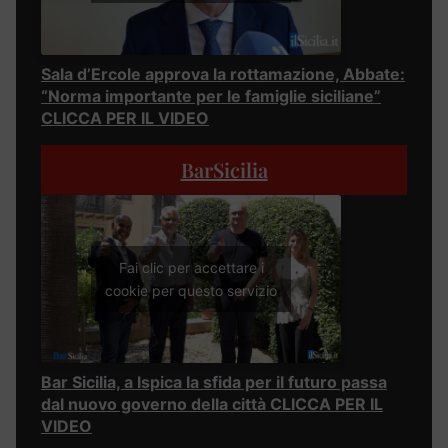
Sala d’Ercole approva la rottamazione, Abbate:
“Norma importante per le famiglie siciliane”
CLICCA PER IL VIDEO
BarSicilia
Fai clic per accettare i
cookie per questo servizio
Bar Sicilia, a Ispica la sfida per il futuro passa
dal nuovo governo della città CLICCA PER IL
VIDEO