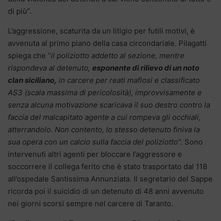
di più”.
L’aggressione, scaturita da un litigio per futili motivi, è
avvenuta al primo piano della casa circondariale. Pilagatti
spiega che “
il poliziotto addetto al sezione, mentre
rispondeva al detenuto,
esponente di rilievo di un noto
clan siciliano,
in carcere per reati mafiosi e classificato
AS3 (scala massima di pericolosità), improvvisamente e
senza alcuna motivazione scaricava il suo destro contro la
faccia del malcapitato agente a cui rompeva gli occhiali,
atterrandolo. Non contento, lo stesso detenuto finiva la
sua opera con un calcio sulla faccia del poliziotto”.
Sono
intervenuti altri agenti per bloccare l’aggressore e
soccorrere il collega ferito che è stato trasportato dal 118
all’ospedale Santissima Annunziata. Il segretario del Sappe
ricorda poi il suicidio di un detenuto di 48 anni avvenuto
nei giorni scorsi sempre nel carcere di Taranto.