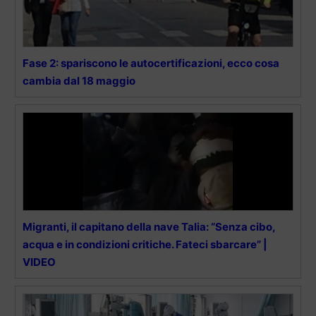
Fase 2: spariscono le autocertificazioni, ecco cosa
cambia dal 18 maggio
Migranti, il capitano della nave Talia: “Senza cibo,
acqua e in condizioni critiche. Fateci sbarcare” |
VIDEO