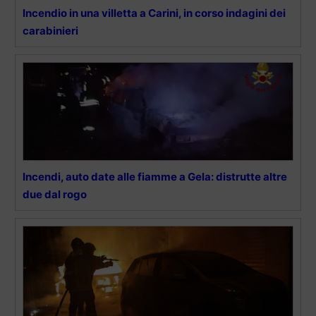
Incendio in una villetta a Carini, in corso indagini dei
carabinieri
Incendi, auto date alle fiamme a Gela: distrutte altre
due dal rogo