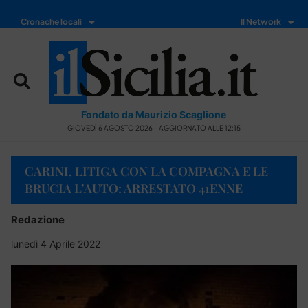
Cronache locali
Il Network
Fondato da Maurizio Scaglione
GIOVEDÌ 6 AGOSTO 2026 - AGGIORNATO ALLE 12:15
CARINI, LITIGA CON LA COMPAGNA E LE
BRUCIA L’AUTO: ARRESTATO 41ENNE
Redazione
lunedì 4 Aprile 2022