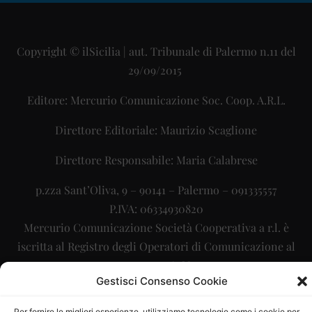
Copyright © ilSicilia | aut. Tribunale di Palermo n.11 del
29/09/2015
Editore: Mercurio Comunicazione Soc. Coop. A.R.L.
Direttore Editoriale: Maurizio Scaglione
Direttore Responsabile: Maria Calabrese
p.zza Sant’Oliva, 9 – 90141 – Palermo – 091335557
P.IVA: 06334930820
Mercurio Comunicazione Società Cooperativa a r.l. è
iscritta al Registro degli Operatori di Comunicazione al
numero 26988
Gestisci Consenso Cookie
Sito gestito da
La Digitale srl
–
info@ladigitale.it
Per fornire le migliori esperienze, utilizziamo tecnologie come i cookie per