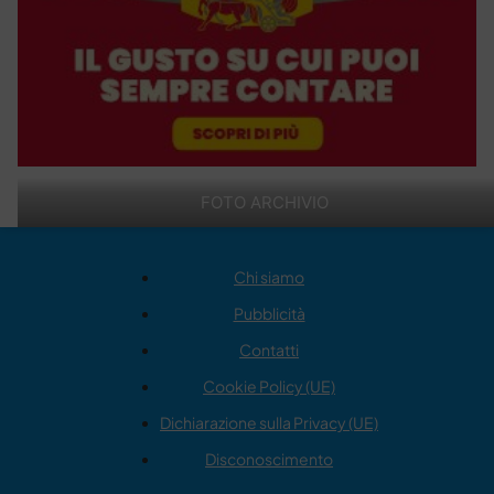
FOTO ARCHIVIO
Chi siamo
Pubblicità
Contatti
Cookie Policy (UE)
Dichiarazione sulla Privacy (UE)
Disconoscimento