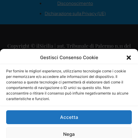
Disconoscimento
Dichiarazione sulla Privacy (UE)
Copyright © ilSicilia | aut. Tribunale di Palermo n.11 del
29/09/2015
Gestisci Consenso Cookie
Editore: Mercurio Comunicazione Soc. Coop. A.R.L.
Per fornire le migliori esperienze, utilizziamo tecnologie come i cookie
per memorizzare e/o accedere alle informazioni del dispositivo. Il
Direttore Editoriale: Maurizio Scaglione
consenso a queste tecnologie ci permetterà di elaborare dati come il
comportamento di navigazione o ID unici su questo sito. Non
Direttore Responsabile: Maria Calabrese
acconsentire o ritirare il consenso può influire negativamente su alcune
caratteristiche e funzioni.
p.zza Sant’Oliva, 9 – 90141 – Palermo – 091335557
P.IVA: 06334930820
Accetta
Mercurio Comunicazione Società Cooperativa a r.l. è
iscritta al Registro degli Operatori di Comunicazione al
Nega