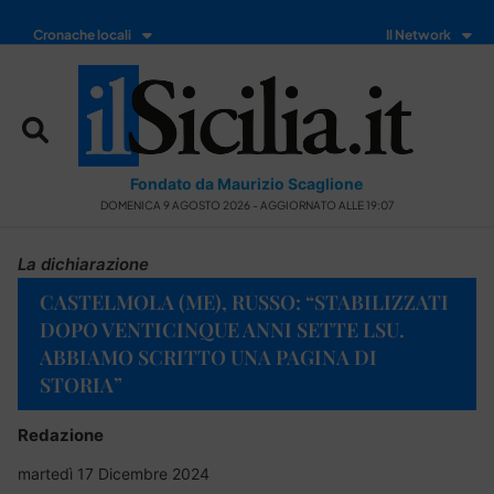
Cronache locali
Il Network
Fondato da Maurizio Scaglione
DOMENICA 9 AGOSTO 2026 - AGGIORNATO ALLE 19:07
La dichiarazione
CASTELMOLA (ME), RUSSO: “STABILIZZATI
DOPO VENTICINQUE ANNI SETTE LSU.
ABBIAMO SCRITTO UNA PAGINA DI
STORIA”
Redazione
martedì 17 Dicembre 2024