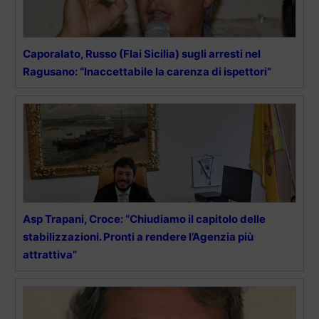
Caporalato, Russo (Flai Sicilia) sugli arresti nel
Ragusano: “Inaccettabile la carenza di ispettori”
Asp Trapani, Croce: “Chiudiamo il capitolo delle
stabilizzazioni. Pronti a rendere l’Agenzia più
attrattiva”