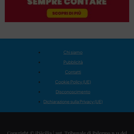
Chi siamo
Pubblicità
Contatti
Cookie Policy (UE)
Disconoscimento
Dichiarazione sulla Privacy (UE)
Copyright © ilSicilia | aut. Tribunale di Palermo n.11 del